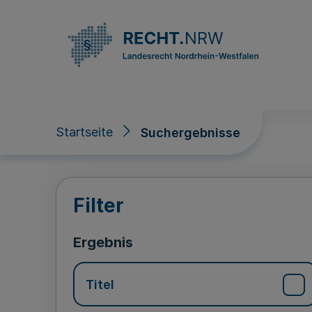
Direkt zum Inhalt
Startseite
Suchergebnisse
Suchergebnisse
Filter
Ergebnis
Titel