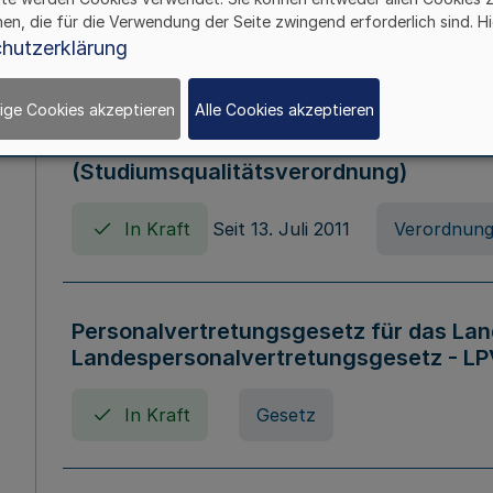
hen, die für die Verwendung der Seite zwingend erforderlich sind. Hi
In Kraft
Verordnung
hutzerklärung
ige Cookies akzeptieren
Alle Cookies akzeptieren
Verordnung zum Studiumsqualitätsges
(Studiumsqualitätsverordnung)
In Kraft
Seit 13. Juli 2011
Verordnun
Personalvertretungsgesetz für das Lan
Landespersonalvertretungsgesetz - LP
In Kraft
Gesetz