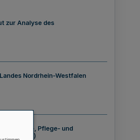
tut zur Analyse des
 Landes Nordrhein-Westfalen
Krankheits-, Pflege- und
 - BVO NRW)
zustimmen,