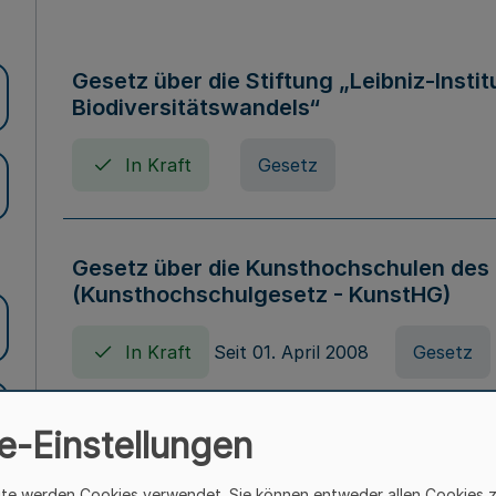
Gesetz über die Stiftung „Leibniz-Insti
Biodiversitätswandels“
In Kraft
Gesetz
Gesetz über die Kunsthochschulen des
(Kunsthochschulgesetz - KunstHG)
In Kraft
Seit 01. April 2008
Gesetz
e-Einstellungen
Verordnung über Beihilfen in Geburts-, 
Todesfällen (Beihilfenverordnung NRW
ite werden Cookies verwendet. Sie können entweder allen Cookies 