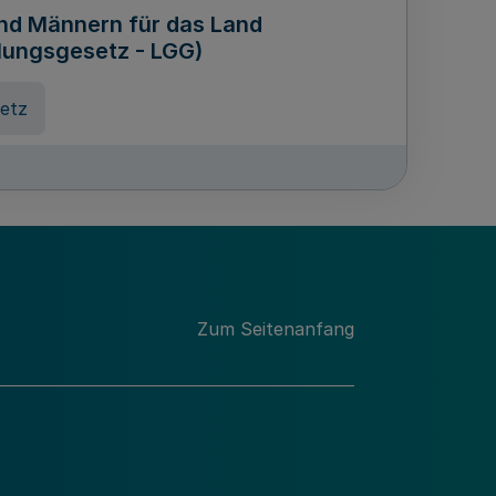
und Männern für das Land
lungsgesetz - LGG)
etz
des für Wissenschaft
Nordrhein-Westfalen
nung
Zum Seitenanfang
hschule Rheinland-Westfalen-
etz