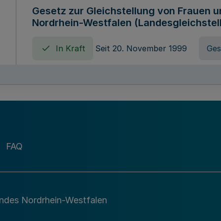
Gesetz zur Gleichstellung von Frauen 
Nordrhein-Westfalen (Landesgleichstel
In Kraft
Seit 20. November 1999
Ges
Gebührenordnung für Amtshandlungen 
zuständigen Ministeriums des Landes 
In Kraft
Seit 09. Januar 2016
Verord
FAQ
Gesetz über die Evangelische Fachhoc
Lippe
andes Nordrhein-Westfalen
In Kraft
Seit 29. Dezember 1987
Ges