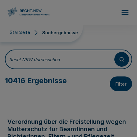
Direkt zum Inhalt
Startseite
Suchergebnisse
Suchergebnisse
Recht NRW durchsuchen
10416 Ergebnisse
Filter
Verordnung über die Freistellung wegen
Mutterschutz für Beamtinnen und
Richterinnen, Eltern - und Pflegezeit,