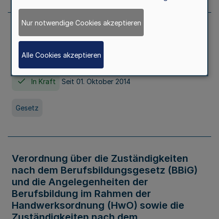
Nur notwendige Cookies akzeptieren
Gesetz über die Hochschulen des Landes
Nordrhein-Westfalen (Hochschulgesetz -
Alle Cookies akzeptieren
HG)
In Kraft
Seit 01. Oktober 2014
Gesetz
Verordnung über die Zuständigkeiten
nach dem Berufsbildungsgesetz (BBiG)
und die Angelegenheiten der
Berufsbildung im Rahmen der
Handwerksordnung (HwO) sowie die
Zuständigkeiten nach dem