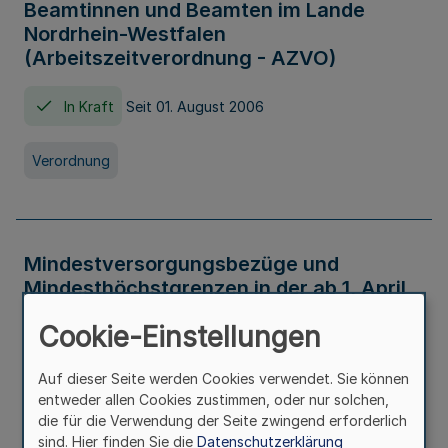
Beamtinnen und Beamten im Lande
Nordrhein-Westfalen
(Arbeitszeitverordnung - AZVO)
In Kraft
Seit 01. August 2006
Verordnung
Mindestversorgungsbezüge und
Mindesthöchstgrenzen in der ab 1. April
2026 maßgeblichen Höhe
Cookie-Einstellungen
In Kraft
Seit 31. Juli 2026
Auf dieser Seite werden Cookies verwendet. Sie können
entweder allen Cookies zustimmen, oder nur solchen,
Verwaltungsvorschrift
die für die Verwendung der Seite zwingend erforderlich
sind. Hier finden Sie die
Datenschutzerklärung