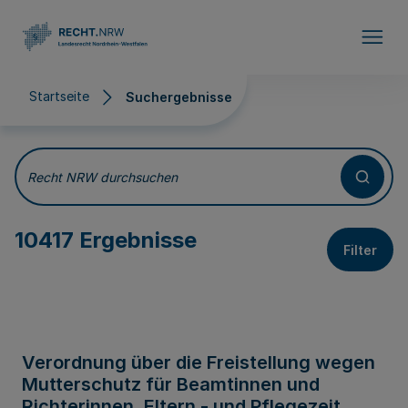
Direkt zum Inhalt
Startseite
Suchergebnisse
Suchergebnisse
Recht NRW durchsuchen
10417 Ergebnisse
Filter
Verordnung über die Freistellung wegen
Mutterschutz für Beamtinnen und
Richterinnen, Eltern - und Pflegezeit,