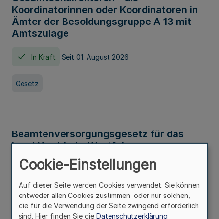
Koordinatorinnen oder Koordinatoren in
Ämter der Besoldungsgruppe A 13 mit
Amtszulage
In Kraft
Seit 01. August 2026
Gesetz
Beamtenversorgungsgesetz für das
Land Nordrhein-Westfalen
(Landesbeamtenversorgungsgesetz -
Cookie-Einstellungen
LBeamtVG NRW)
Auf dieser Seite werden Cookies verwendet. Sie können
In Kraft
Seit 01. Juli 2016
entweder allen Cookies zustimmen, oder nur solchen,
die für die Verwendung der Seite zwingend erforderlich
sind. Hier finden Sie die
Datenschutzerklärung