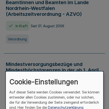
Beamtinnen und Beamten im Lande
Nordrhein-Westfalen
(Arbeitszeitverordnung - AZVO)
In Kraft
Seit 01. August 2006
Verordnung
Mindestversorgungsbezüge und
Mindesthöchstgrenzen in der ab 1. April
2026 maßgeblichen Höhe
Cookie-Einstellungen
In Kraft
Seit 31. Juli 2026
Auf dieser Seite werden Cookies verwendet. Sie können
entweder allen Cookies zustimmen, oder nur solchen,
Verwaltungsvorschrift
die für die Verwendung der Seite zwingend erforderlich
sind. Hier finden Sie die
Datenschutzerklärung