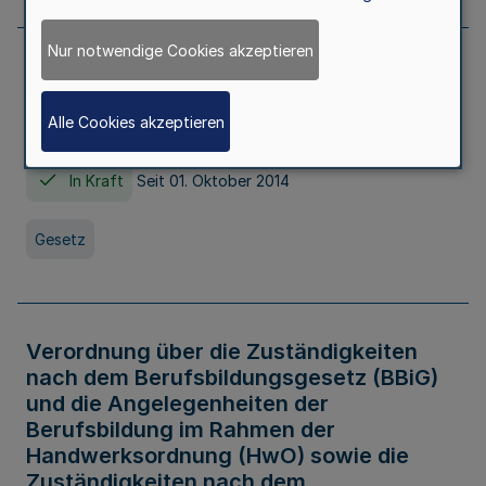
Nur notwendige Cookies akzeptieren
Gesetz über die Hochschulen des Landes
Nordrhein-Westfalen (Hochschulgesetz -
Alle Cookies akzeptieren
HG)
In Kraft
Seit 01. Oktober 2014
Gesetz
Verordnung über die Zuständigkeiten
nach dem Berufsbildungsgesetz (BBiG)
und die Angelegenheiten der
Berufsbildung im Rahmen der
Handwerksordnung (HwO) sowie die
Zuständigkeiten nach dem