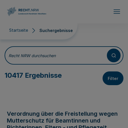
Direkt zum Inhalt
Startseite
Suchergebnisse
Suchergebnisse
Recht NRW durchsuchen
10417 Ergebnisse
Filter
Verordnung über die Freistellung wegen
Mutterschutz für Beamtinnen und
Richterinnen, Eltern - und Pflegezeit,