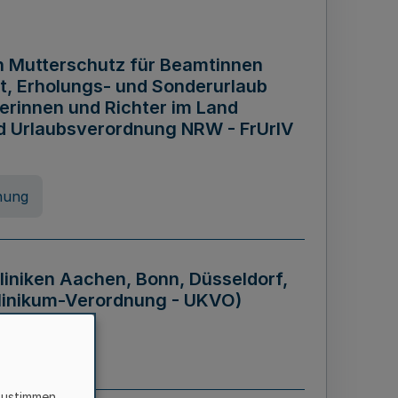
n Mutterschutz für Beamtinnen
it, Erholungs- und Sonderurlaub
rinnen und Richter im Land
nd Urlaubsverordnung NRW - FrUrlV
nung
liniken Aachen, Bonn, Düsseldorf,
klinikum-Verordnung - UKVO)
nung
zustimmen,