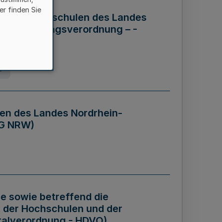
er finden Sie
ng der Hochschulen des Landes
haftsführungsverordnung – -
g
en des Landes Nordrhein-
BG NRW)
re sowie betreffend die
 der Hochschulen und der
talverordnung - HDVO)