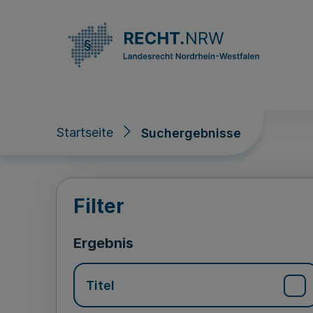
Direkt zum Inhalt
Startseite
Suchergebnisse
Suchergebnisse
Filter
Ergebnis
Titel