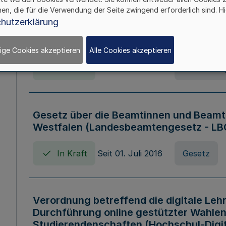
hen, die für die Verwendung der Seite zwingend erforderlich sind. Hi
Verordnung über die Wirtschaftsführu
hutzerklärung
Nordrhein-Westfalen (Hochschulwirtsc
HWFVO)
ige Cookies akzeptieren
Alle Cookies akzeptieren
In Kraft
Seit 11. Juli 2007
Verordnun
Gesetz über die Beamtinnen und Beamt
Westfalen (Landesbeamtengesetz - L
In Kraft
Seit 01. Juli 2016
Gesetz
Verordnung betreffend die digitale Leh
Durchführung online gestützter Wahlen
Studierendenschaften (Hochschul-Digi