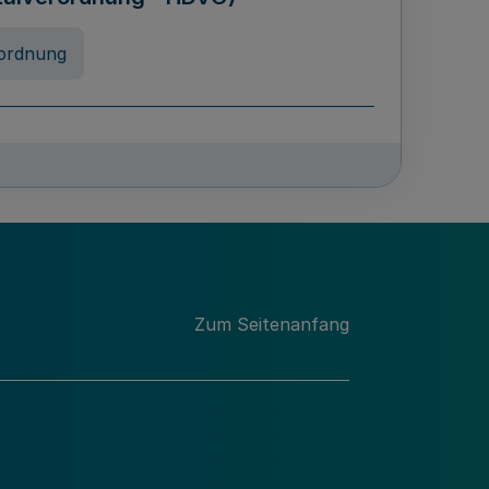
ordnung
chschulabgaben
-VO)
nung
Zum Seitenanfang
 Landes Nordrhein-Westfalen