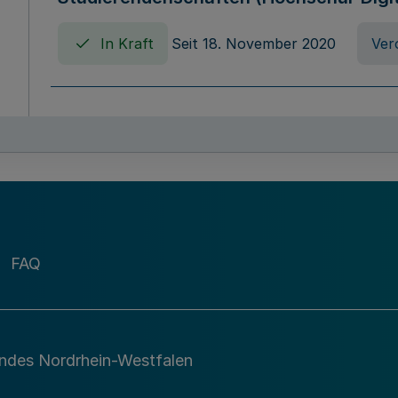
In Kraft
Seit 18. November 2020
Ver
Verordnung über die Erhebung von Ho
(Hochschulabgabenverordnung - HAbg
In Kraft
Seit 26. August 2015
Verord
FAQ
Gesetz über die Kunsthochschulen des
(Kunsthochschulgesetz - KunstHG)
In Kraft
Seit 01. April 2008
Gesetz
andes Nordrhein-Westfalen