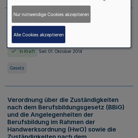
Nur notwendige Cookies akzeptieren
Gesetz über die Hochschulen des Landes
Nordrhein-Westfalen (Hochschulgesetz -
Alle Cookies akzeptieren
HG)
In Kraft
Seit 01. Oktober 2014
Gesetz
Verordnung über die Zuständigkeiten
nach dem Berufsbildungsgesetz (BBiG)
und die Angelegenheiten der
Berufsbildung im Rahmen der
Handwerksordnung (HwO) sowie die
Zuständigkeiten nach dem