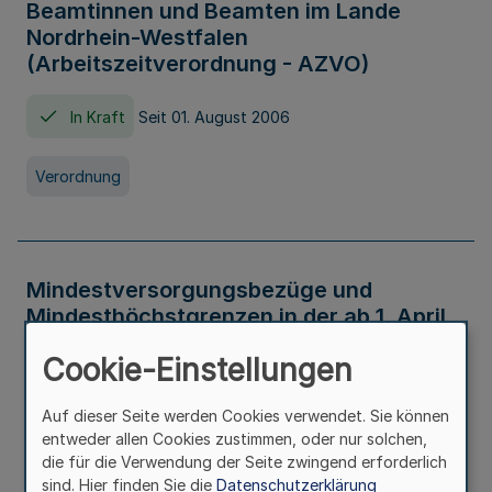
Beamtinnen und Beamten im Lande
Nordrhein-Westfalen
(Arbeitszeitverordnung - AZVO)
In Kraft
Seit 01. August 2006
Verordnung
Mindestversorgungsbezüge und
Mindesthöchstgrenzen in der ab 1. April
2026 maßgeblichen Höhe
Cookie-Einstellungen
In Kraft
Seit 31. Juli 2026
Auf dieser Seite werden Cookies verwendet. Sie können
entweder allen Cookies zustimmen, oder nur solchen,
Verwaltungsvorschrift
die für die Verwendung der Seite zwingend erforderlich
sind. Hier finden Sie die
Datenschutzerklärung