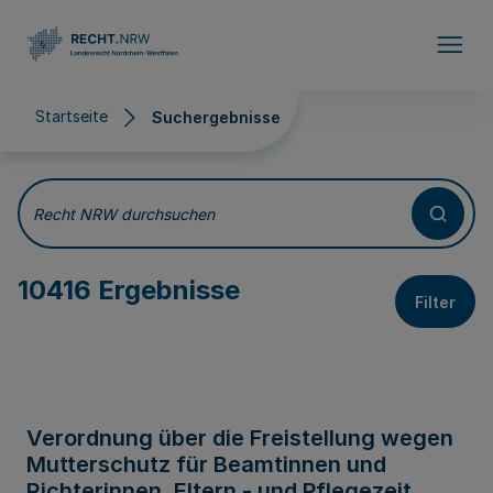
Direkt zum Inhalt
Startseite
Suchergebnisse
Suchergebnisse
Recht NRW durchsuchen
10416 Ergebnisse
Filter
Verordnung über die Freistellung wegen
Mutterschutz für Beamtinnen und
Richterinnen, Eltern - und Pflegezeit,