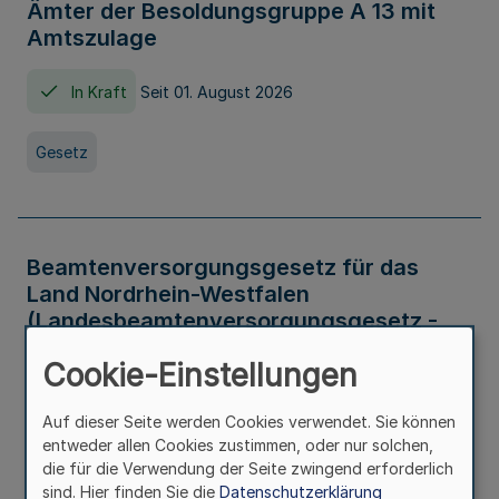
Ämter der Besoldungsgruppe A 13 mit
Amtszulage
In Kraft
Seit 01. August 2026
Gesetz
Beamtenversorgungsgesetz für das
Land Nordrhein-Westfalen
(Landesbeamtenversorgungsgesetz -
LBeamtVG NRW)
Cookie-Einstellungen
In Kraft
Seit 01. Juli 2016
Auf dieser Seite werden Cookies verwendet. Sie können
entweder allen Cookies zustimmen, oder nur solchen,
Gesetz
die für die Verwendung der Seite zwingend erforderlich
sind. Hier finden Sie die
Datenschutzerklärung