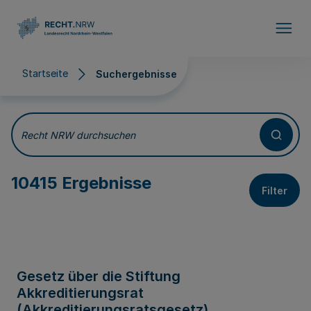
Direkt zum Inhalt
Startseite
Suchergebnisse
Suchergebnisse
Recht NRW durchsuchen
10415 Ergebnisse
Filter
Gesetz über die Stiftung
Akkreditierungsrat
(Akkreditierungsratsgesetz)