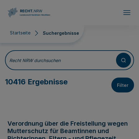
Direkt zum Inhalt
Startseite
Suchergebnisse
Suchergebnisse
Recht NRW durchsuchen
10416 Ergebnisse
Filter
Verordnung über die Freistellung wegen
Mutterschutz für Beamtinnen und
Richterinnen, Eltern - und Pflegezeit,