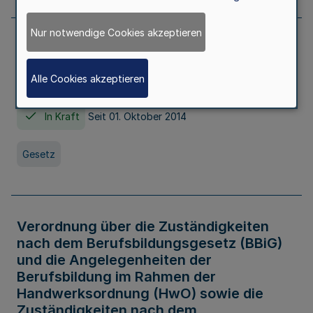
Nur notwendige Cookies akzeptieren
Gesetz über die Hochschulen des Landes
Nordrhein-Westfalen (Hochschulgesetz -
Alle Cookies akzeptieren
HG)
In Kraft
Seit 01. Oktober 2014
Gesetz
Verordnung über die Zuständigkeiten
nach dem Berufsbildungsgesetz (BBiG)
und die Angelegenheiten der
Berufsbildung im Rahmen der
Handwerksordnung (HwO) sowie die
Zuständigkeiten nach dem