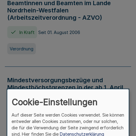
Beamtinnen und Beamten im Lande
Nordrhein-Westfalen
(Arbeitszeitverordnung - AZVO)
In Kraft
Seit 01. August 2006
Verordnung
Mindestversorgungsbezüge und
Mindesthöchstgrenzen in der ab 1. April
2026 maßgeblichen Höhe
Cookie-Einstellungen
In Kraft
Seit 31. Juli 2026
Auf dieser Seite werden Cookies verwendet. Sie können
entweder allen Cookies zustimmen, oder nur solchen,
Verwaltungsvorschrift
die für die Verwendung der Seite zwingend erforderlich
sind. Hier finden Sie die
Datenschutzerklärung