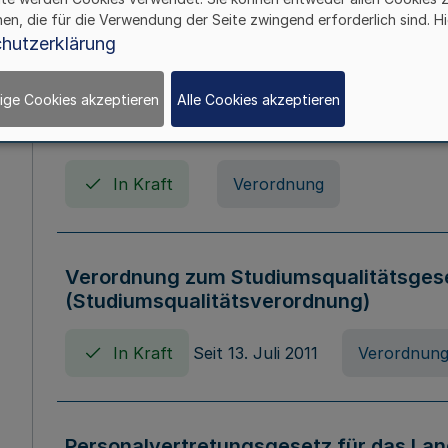
In Kraft
Seit 01. April 2008
Gesetz
hen, die für die Verwendung der Seite zwingend erforderlich sind. Hi
hutzerklärung
ige Cookies akzeptieren
Alle Cookies akzeptieren
Verordnung über Beihilfen in Geburts-, 
Todesfällen (Beihilfenverordnung NRW
In Kraft
Verordnung
Verordnung zum Studiumsqualitätsges
(Studiumsqualitätsverordnung)
In Kraft
Seit 13. Juli 2011
Verordnun
Personalvertretungsgesetz für das Lan