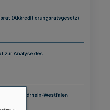
gsrat (Akkreditierungsratsgesetz)
tut zur Analyse des
 Landes Nordrhein-Westfalen
zustimmen,