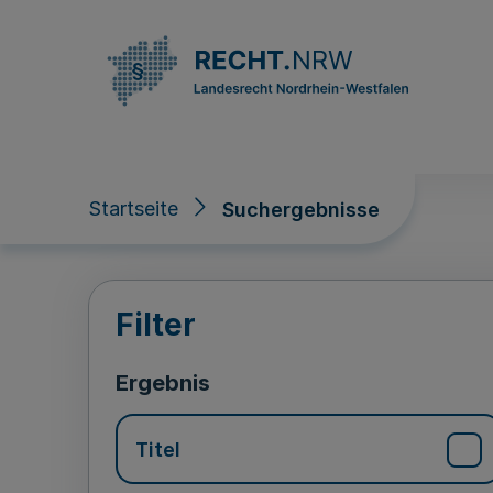
Direkt zum Inhalt
Startseite
Suchergebnisse
Suchergebnisse
Filter
Ergebnis
Titel