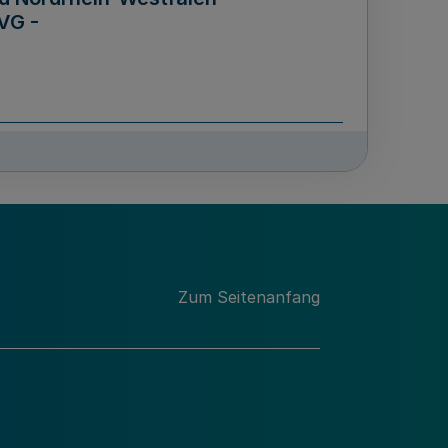
VG -
und Männern für das Land
lungsgesetz - LGG)
etz
Zum Seitenanfang
des für Wissenschaft
Nordrhein-Westfalen
nung