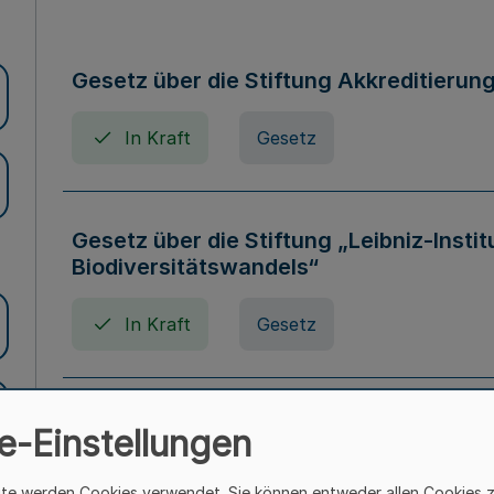
Gesetz über die Stiftung Akkreditierun
In Kraft
Gesetz
Gesetz über die Stiftung „Leibniz-Insti
Biodiversitätswandels“
In Kraft
Gesetz
Gesetz über die Kunsthochschulen des
e-Einstellungen
(Kunsthochschulgesetz - KunstHG)
ite werden Cookies verwendet. Sie können entweder allen Cookies 