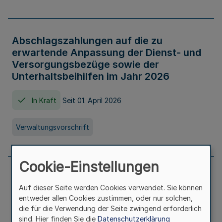
Abschlagszahlungen auf die zu
erwartende Anpassung der Dienst- und
Versorgungsbezüge sowie der
Unterhaltsbeihilfen im Jahr 2026
In Kraft
Seit 01. April 2026
Verwaltungsvorschrift
Cookie-Einstellungen
Richtlinie zur Gewährung von
Auf dieser Seite werden Cookies verwendet. Sie können
Zuwendungen für Maßnahmen zur
entweder allen Cookies zustimmen, oder nur solchen,
Stärkung der alltagsintegrierten
die für die Verwendung der Seite zwingend erforderlich
sprachlichen Bildungsarbeit in
sind. Hier finden Sie die
Datenschutzerklärung