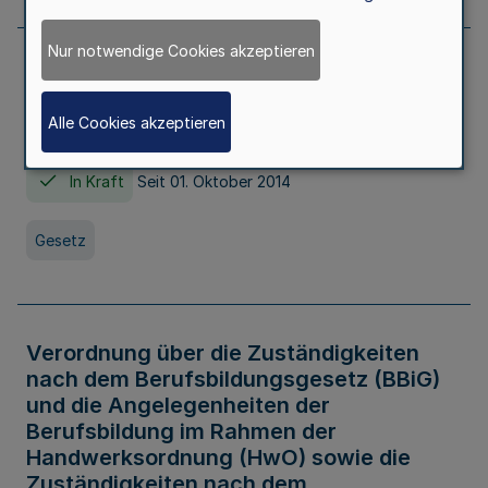
Nur notwendige Cookies akzeptieren
Gesetz über die Hochschulen des Landes
Nordrhein-Westfalen (Hochschulgesetz -
Alle Cookies akzeptieren
HG)
In Kraft
Seit 01. Oktober 2014
Gesetz
Verordnung über die Zuständigkeiten
nach dem Berufsbildungsgesetz (BBiG)
und die Angelegenheiten der
Berufsbildung im Rahmen der
Handwerksordnung (HwO) sowie die
Zuständigkeiten nach dem