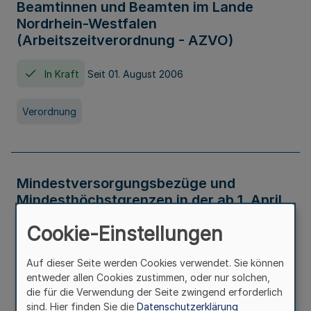
Beamtinnen und Beamten im Lande
Nordrhein-Westfalen
(Arbeitszeitverordnung - AZVO)
In Kraft
Seit 01. August 2006
Verordnung
Mindestversorgungsbezüge und
Mindesthöchstgrenzen in der ab 1. April
2026 maßgeblichen Höhe
Cookie-Einstellungen
In Kraft
Seit 31. Juli 2026
Auf dieser Seite werden Cookies verwendet. Sie können
entweder allen Cookies zustimmen, oder nur solchen,
Verwaltungsvorschrift
die für die Verwendung der Seite zwingend erforderlich
sind. Hier finden Sie die
Datenschutzerklärung