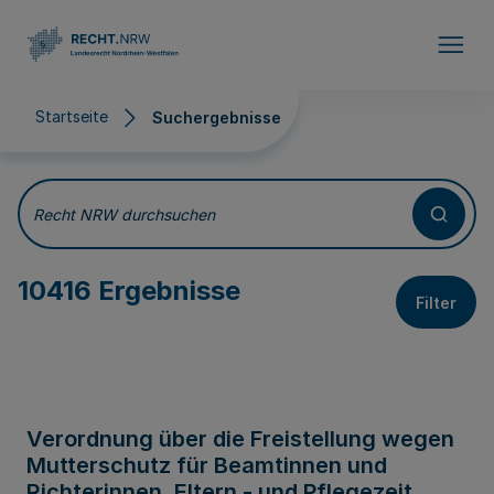
Direkt zum Inhalt
Startseite
Suchergebnisse
Suchergebnisse
Recht NRW durchsuchen
10416 Ergebnisse
Filter
Verordnung über die Freistellung wegen
Mutterschutz für Beamtinnen und
Richterinnen, Eltern - und Pflegezeit,