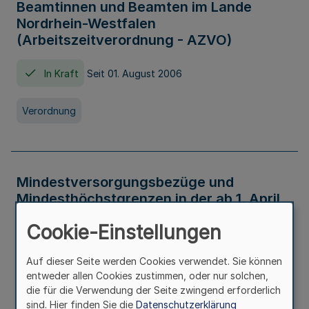
Beamtinnen und Beamten im Lande
Nordrhein-Westfalen
(Arbeitszeitverordnung - AZVO)
In Kraft
Seit 01. August 2006
Verordnung
Mindestversorgungsbezüge und
Mindesthöchstgrenzen in der ab 1. April
2026 maßgeblichen Höhe
Cookie-Einstellungen
In Kraft
Seit 31. Juli 2026
Auf dieser Seite werden Cookies verwendet. Sie können
entweder allen Cookies zustimmen, oder nur solchen,
Verwaltungsvorschrift
die für die Verwendung der Seite zwingend erforderlich
sind. Hier finden Sie die
Datenschutzerklärung