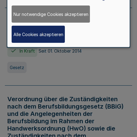
Nur notwendige Cookies akzeptieren
Gesetz über die Hochschulen des Landes
Nordrhein-Westfalen (Hochschulgesetz -
Alle Cookies akzeptieren
HG)
In Kraft
Seit 01. Oktober 2014
Gesetz
Verordnung über die Zuständigkeiten
nach dem Berufsbildungsgesetz (BBiG)
und die Angelegenheiten der
Berufsbildung im Rahmen der
Handwerksordnung (HwO) sowie die
Zuständigkeiten nach dem