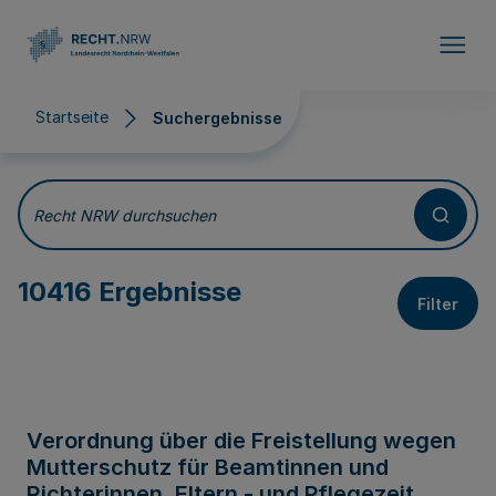
Direkt zum Inhalt
Startseite
Suchergebnisse
Suchergebnisse
Recht NRW durchsuchen
10416 Ergebnisse
Filter
Verordnung über die Freistellung wegen
Mutterschutz für Beamtinnen und
Richterinnen, Eltern - und Pflegezeit,