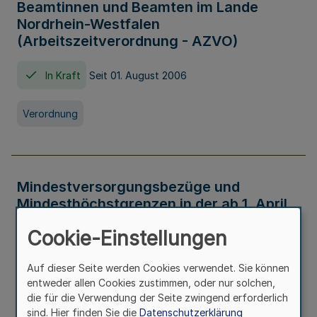
Beamtinnen und Beamten im Lande
Nordrhein-Westfalen
(Arbeitszeitverordnung - AZVO)
In Kraft
Seit 01. August 2006
Verordnung
Mindestversorgungsbezüge und
Mindesthöchstgrenzen in der ab 1. April
2026 maßgeblichen Höhe
Cookie-Einstellungen
In Kraft
Seit 31. Juli 2026
Auf dieser Seite werden Cookies verwendet. Sie können
entweder allen Cookies zustimmen, oder nur solchen,
Verwaltungsvorschrift
die für die Verwendung der Seite zwingend erforderlich
sind. Hier finden Sie die
Datenschutzerklärung