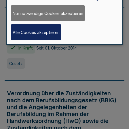
Nur notwendige Cookies akzeptieren
Gesetz über die Hochschulen des Landes
Nordrhein-Westfalen (Hochschulgesetz -
Alle Cookies akzeptieren
HG)
In Kraft
Seit 01. Oktober 2014
Gesetz
Verordnung über die Zuständigkeiten
nach dem Berufsbildungsgesetz (BBiG)
und die Angelegenheiten der
Berufsbildung im Rahmen der
Handwerksordnung (HwO) sowie die
Zuständigkeiten nach dem