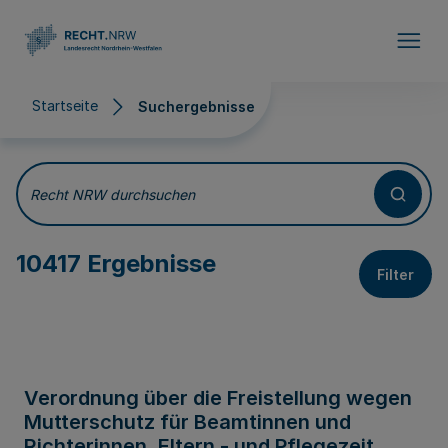
Direkt zum Inhalt
Startseite
Suchergebnisse
Suchergebnisse
Recht NRW durchsuchen
10417 Ergebnisse
Filter
Verordnung über die Freistellung wegen
Mutterschutz für Beamtinnen und
Richterinnen, Eltern - und Pflegezeit,