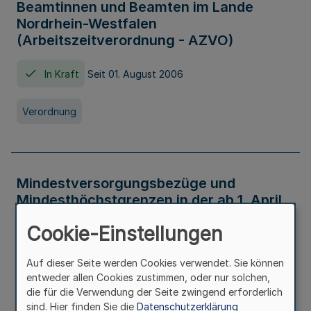
Beamtinnen und Beamten im Lande
Nordrhein-Westfalen
(Arbeitszeitverordnung - AZVO)
In Kraft
Seit 01. August 2006
Verordnung
Mindestversorgungsbezüge und
Mindesthöchstgrenzen in der ab 1. April
2026 maßgeblichen Höhe
Cookie-Einstellungen
In Kraft
Seit 31. Juli 2026
Auf dieser Seite werden Cookies verwendet. Sie können
entweder allen Cookies zustimmen, oder nur solchen,
Verwaltungsvorschrift
die für die Verwendung der Seite zwingend erforderlich
sind. Hier finden Sie die
Datenschutzerklärung