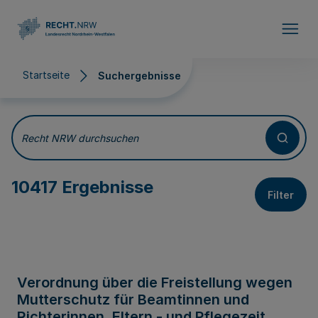
Direkt zum Inhalt
Startseite
Suchergebnisse
Suchergebnisse
Recht NRW durchsuchen
10417 Ergebnisse
Filter
Verordnung über die Freistellung wegen
Mutterschutz für Beamtinnen und
Richterinnen, Eltern - und Pflegezeit,