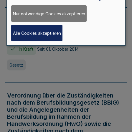
Nur notwendige Cookies akzeptieren
Gesetz über die Hochschulen des Landes
Nordrhein-Westfalen (Hochschulgesetz -
Alle Cookies akzeptieren
HG)
In Kraft
Seit 01. Oktober 2014
Gesetz
Verordnung über die Zuständigkeiten
nach dem Berufsbildungsgesetz (BBiG)
und die Angelegenheiten der
Berufsbildung im Rahmen der
Handwerksordnung (HwO) sowie die
Zuständigkeiten nach dem