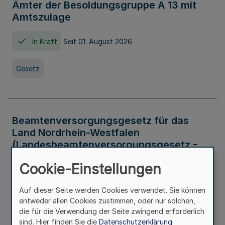
Ämter der Besoldungsgruppe A 13 mit
Amtszulage
In Kraft
Seit 01. August 2026
Gesetz
Beamtenversorgungsgesetz für das
Land Nordrhein-Westfalen
(Landesbeamtenversorgungsgesetz -
LBeamtVG NRW)
Cookie-Einstellungen
In Kraft
Seit 01. Juli 2016
Auf dieser Seite werden Cookies verwendet. Sie können
entweder allen Cookies zustimmen, oder nur solchen,
Gesetz
die für die Verwendung der Seite zwingend erforderlich
sind. Hier finden Sie die
Datenschutzerklärung