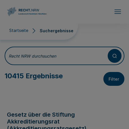
Direkt zum Inhalt
Startseite
Suchergebnisse
Suchergebnisse
Recht NRW durchsuchen
10415 Ergebnisse
Filter
Gesetz über die Stiftung
Akkreditierungsrat
(Akkreditierungsratsgesetz)