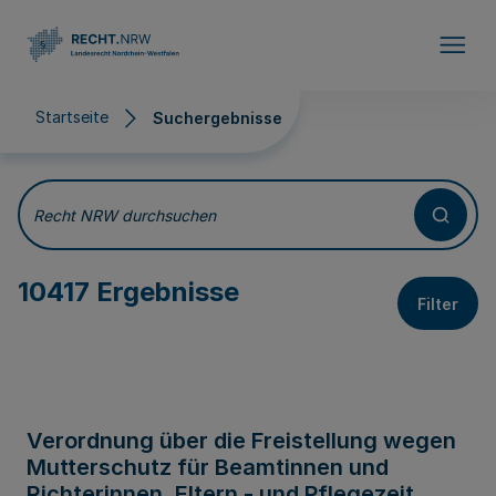
Direkt zum Inhalt
Startseite
Suchergebnisse
Suchergebnisse
Recht NRW durchsuchen
10417 Ergebnisse
Filter
Verordnung über die Freistellung wegen
Mutterschutz für Beamtinnen und
Richterinnen, Eltern - und Pflegezeit,