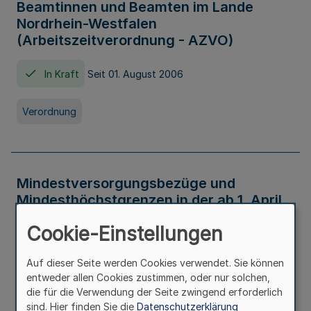
Beamtinnen und Beamten im Lande
Nordrhein-Westfalen
(Arbeitszeitverordnung - AZVO)
In Kraft
Seit 01. August 2006
Verordnung
Mindestversorgungsbezüge und
Mindesthöchstgrenzen in der ab 1. April
2026 maßgeblichen Höhe
Cookie-Einstellungen
In Kraft
Seit 31. Juli 2026
Auf dieser Seite werden Cookies verwendet. Sie können
entweder allen Cookies zustimmen, oder nur solchen,
Verwaltungsvorschrift
die für die Verwendung der Seite zwingend erforderlich
sind. Hier finden Sie die
Datenschutzerklärung