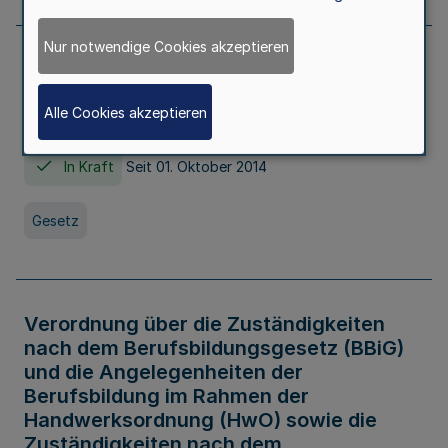
Nur notwendige Cookies akzeptieren
Gesetz über die Hochschulen des Landes
Nordrhein-Westfalen (Hochschulgesetz -
Alle Cookies akzeptieren
HG)
In Kraft
Seit 01. Oktober 2014
Gesetz
Verordnung über die Zuständigkeiten
nach dem Berufsbildungsgesetz (BBiG)
und die Angelegenheiten der
Berufsbildung im Rahmen der
Handwerksordnung (HwO) sowie die
Zuständigkeiten nach dem