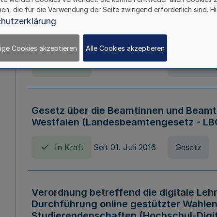
hen, die für die Verwendung der Seite zwingend erforderlich sind. Hi
Verordnung über die Wirtschaftsführu
hutzerklärung
Nordrhein-Westfalen (Hochschulwirtsc
HWFVO)
ige Cookies akzeptieren
Alle Cookies akzeptieren
In Kraft
Seit 11. Juli 2007
Verordnun
Gesetz über die Beamtinnen und Beamt
Westfalen (Landesbeamtengesetz - L
In Kraft
Seit 01. Juli 2016
Gesetz
Verordnung betreffend die digitale Leh
Durchführung online gestützter Wahlen
Studierendenschaften (Hochschul-Digi