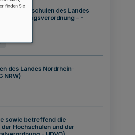
er finden Sie
ng der Hochschulen des Landes
haftsführungsverordnung – -
g
en des Landes Nordrhein-
BG NRW)
re sowie betreffend die
 der Hochschulen und der
talverordnung - HDVO)