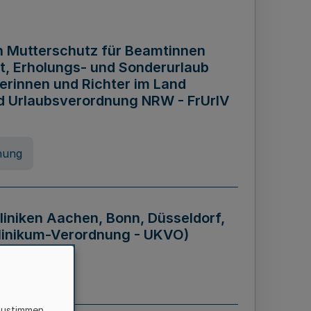
n Mutterschutz für Beamtinnen
it, Erholungs- und Sonderurlaub
rinnen und Richter im Land
nd Urlaubsverordnung NRW - FrUrlV
nung
liniken Aachen, Bonn, Düsseldorf,
klinikum-Verordnung - UKVO)
nung
zustimmen,