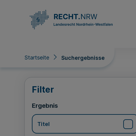
Direkt zum Inhalt
Startseite
Suchergebnisse
Suchergebnisse
Filter
Ergebnis
Titel