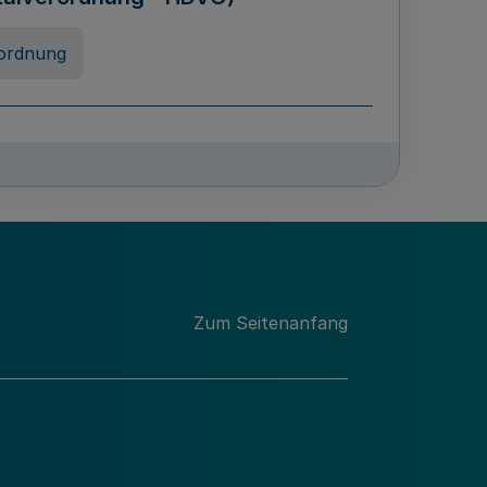
ordnung
rreneigenschaft und
schulen des Landes Nordrhein-
ng
Zum Seitenanfang
chschulabgaben
-VO)
nung