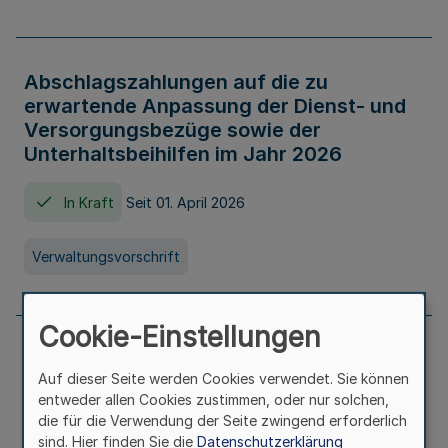
Abschlagszahlungen auf die zu
erwartende Anpassung der Dienst- und
Versorgungsbezüge sowie der
Unterhaltsbeihilfen im Jahr 2026
In Kraft
Seit 01. April 2026
Verwaltungsvorschrift
Cookie-Einstellungen
Richtlinie zur Gewährung von
Auf dieser Seite werden Cookies verwendet. Sie können
Zuwendungen für Maßnahmen zur
entweder allen Cookies zustimmen, oder nur solchen,
Stärkung der alltagsintegrierten
die für die Verwendung der Seite zwingend erforderlich
sprachlichen Bildungsarbeit in
sind. Hier finden Sie die
Datenschutzerklärung