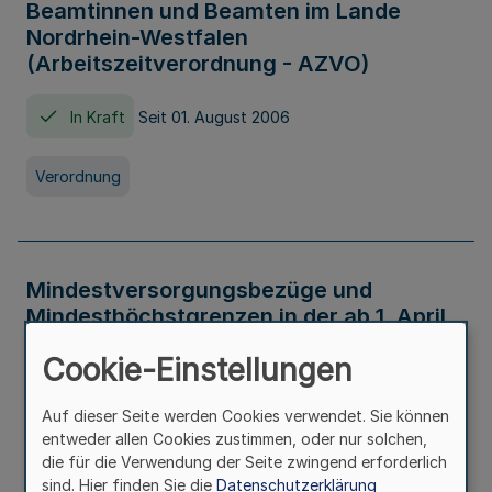
Beamtinnen und Beamten im Lande
Nordrhein-Westfalen
(Arbeitszeitverordnung - AZVO)
In Kraft
Seit 01. August 2006
Verordnung
Mindestversorgungsbezüge und
Mindesthöchstgrenzen in der ab 1. April
2026 maßgeblichen Höhe
Cookie-Einstellungen
In Kraft
Seit 31. Juli 2026
Auf dieser Seite werden Cookies verwendet. Sie können
entweder allen Cookies zustimmen, oder nur solchen,
Verwaltungsvorschrift
die für die Verwendung der Seite zwingend erforderlich
sind. Hier finden Sie die
Datenschutzerklärung