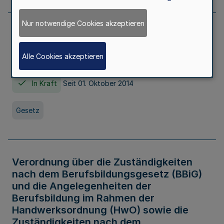
Nur notwendige Cookies akzeptieren
Gesetz über die Hochschulen des Landes
Nordrhein-Westfalen (Hochschulgesetz -
Alle Cookies akzeptieren
HG)
In Kraft
Seit 01. Oktober 2014
Gesetz
Verordnung über die Zuständigkeiten
nach dem Berufsbildungsgesetz (BBiG)
und die Angelegenheiten der
Berufsbildung im Rahmen der
Handwerksordnung (HwO) sowie die
Zuständigkeiten nach dem