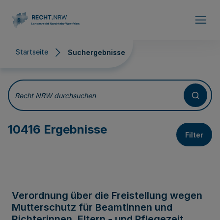
Direkt zum Inhalt
Startseite
Suchergebnisse
Suchergebnisse
Recht NRW durchsuchen
10416 Ergebnisse
Filter
Verordnung über die Freistellung wegen
Mutterschutz für Beamtinnen und
Richterinnen, Eltern - und Pflegezeit,