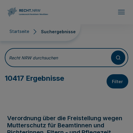
Direkt zum Inhalt
Startseite
Suchergebnisse
Suchergebnisse
Recht NRW durchsuchen
10417 Ergebnisse
Filter
Verordnung über die Freistellung wegen
Mutterschutz für Beamtinnen und
Richterinnen, Eltern - und Pflegezeit,