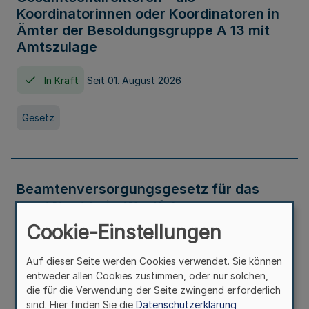
Koordinatorinnen oder Koordinatoren in
Ämter der Besoldungsgruppe A 13 mit
Amtszulage
In Kraft
Seit 01. August 2026
Gesetz
Beamtenversorgungsgesetz für das
Land Nordrhein-Westfalen
(Landesbeamtenversorgungsgesetz -
Cookie-Einstellungen
LBeamtVG NRW)
Auf dieser Seite werden Cookies verwendet. Sie können
In Kraft
Seit 01. Juli 2016
entweder allen Cookies zustimmen, oder nur solchen,
die für die Verwendung der Seite zwingend erforderlich
sind. Hier finden Sie die
Datenschutzerklärung