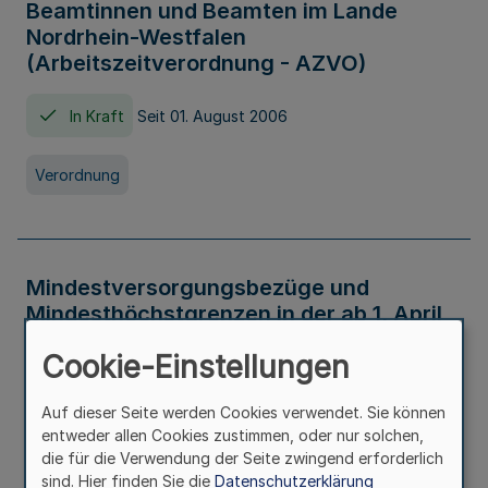
Beamtinnen und Beamten im Lande
Nordrhein-Westfalen
(Arbeitszeitverordnung - AZVO)
In Kraft
Seit 01. August 2006
Verordnung
Mindestversorgungsbezüge und
Mindesthöchstgrenzen in der ab 1. April
2026 maßgeblichen Höhe
Cookie-Einstellungen
In Kraft
Seit 31. Juli 2026
Auf dieser Seite werden Cookies verwendet. Sie können
entweder allen Cookies zustimmen, oder nur solchen,
Verwaltungsvorschrift
die für die Verwendung der Seite zwingend erforderlich
sind. Hier finden Sie die
Datenschutzerklärung