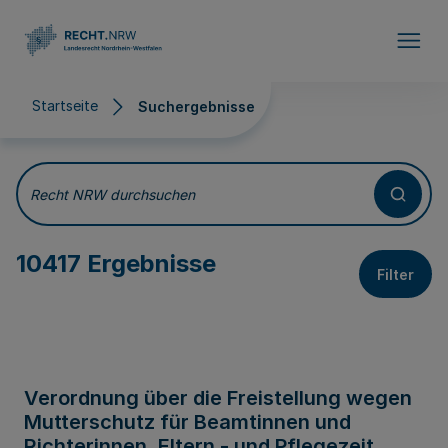
Direkt zum Inhalt
Startseite
Suchergebnisse
Suchergebnisse
Recht NRW durchsuchen
10417 Ergebnisse
Filter
Verordnung über die Freistellung wegen
Mutterschutz für Beamtinnen und
Richterinnen, Eltern - und Pflegezeit,