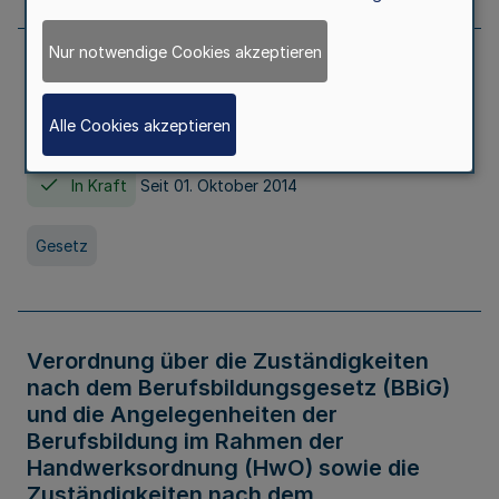
Nur notwendige Cookies akzeptieren
Gesetz über die Hochschulen des Landes
Nordrhein-Westfalen (Hochschulgesetz -
Alle Cookies akzeptieren
HG)
In Kraft
Seit 01. Oktober 2014
Gesetz
Verordnung über die Zuständigkeiten
nach dem Berufsbildungsgesetz (BBiG)
und die Angelegenheiten der
Berufsbildung im Rahmen der
Handwerksordnung (HwO) sowie die
Zuständigkeiten nach dem