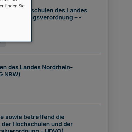
er finden Sie
ng der Hochschulen des Landes
haftsführungsverordnung – -
g
en des Landes Nordrhein-
BG NRW)
re sowie betreffend die
 der Hochschulen und der
talverordnung - HDVO)