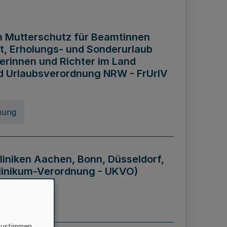
n Mutterschutz für Beamtinnen
it, Erholungs- und Sonderurlaub
rinnen und Richter im Land
nd Urlaubsverordnung NRW - FrUrlV
nung
liniken Aachen, Bonn, Düsseldorf,
klinikum-Verordnung - UKVO)
nung
zustimmen,