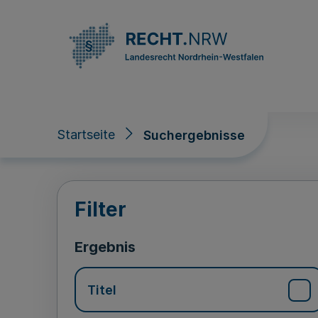
Direkt zum Inhalt
Startseite
Suchergebnisse
Suchergebnisse
Filter
Ergebnis
Titel