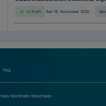
In Kraft
Seit 18. November 2020
Ver
Verordnung über die Erhebung von Ho
(Hochschulabgabenverordnung - HAbg
In Kraft
Seit 26. August 2015
Verord
FAQ
Gesetz über die Kunsthochschulen des
(Kunsthochschulgesetz - KunstHG)
In Kraft
Seit 01. April 2008
Gesetz
andes Nordrhein-Westfalen