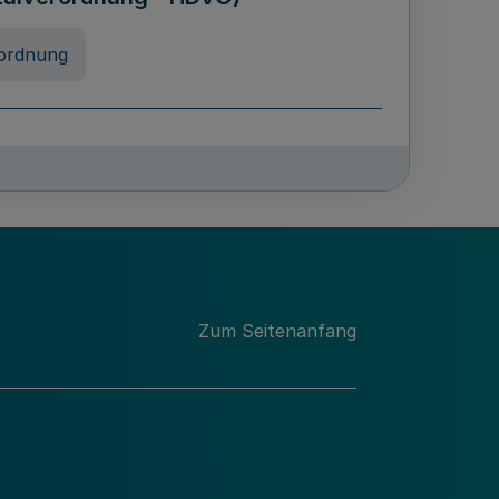
ordnung
chschulabgaben
-VO)
nung
Zum Seitenanfang
 Landes Nordrhein-Westfalen