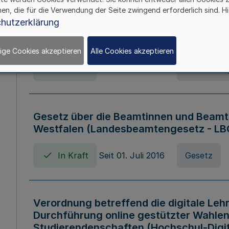
hen, die für die Verwendung der Seite zwingend erforderlich sind. Hi
Verordnung über die Wirtschaftsführu
hutzerklärung
Nordrhein-Westfalen (Hochschulwirtsc
HWFVO)
ige Cookies akzeptieren
Alle Cookies akzeptieren
In Kraft
Seit 11. Juli 2007
Verordnun
Gesetz über die Beamtinnen und Beamt
Westfalen (Landesbeamtengesetz - L
In Kraft
Seit 01. Juli 2016
Gesetz
Verordnung betreffend die digitale Leh
Durchführung online gestützter Wahlen
Studierendenschaften (Hochschul-Digi