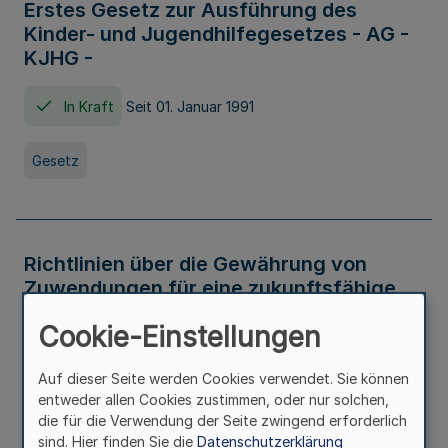
Erstes Gesetz zur Ausführung des
Kinder- und Jugendhilfegesetzes - AG -
KJHG -
In Kraft
Seit 01. Januar 1991
Gesetz
Richtlinien über die Gewährung von
Zuwendungen für eine zukunftsfähige
und nachhaltige Abwasserbeseitigung in
Cookie-Einstellungen
Nordrhein-Westfalen
Auf dieser Seite werden Cookies verwendet. Sie können
In Kraft
entweder allen Cookies zustimmen, oder nur solchen,
die für die Verwendung der Seite zwingend erforderlich
Verwaltungsvorschrift
sind. Hier finden Sie die
Datenschutzerklärung