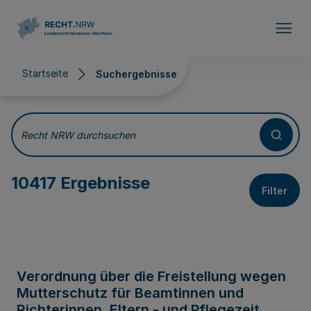
Direkt zum Inhalt
Startseite
Suchergebnisse
Suchergebnisse
Recht NRW durchsuchen
10417 Ergebnisse
Filter
Verordnung über die Freistellung wegen
Mutterschutz für Beamtinnen und
Richterinnen, Eltern - und Pflegezeit,