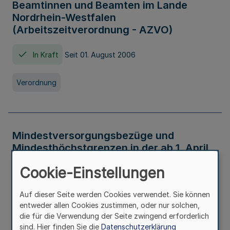
Beamtinnen und Beamten im Lande
Nordrhein-Westfalen
(Arbeitszeitverordnung - AZVO)
In Kraft
Seit 01. August 2006
Verordnung
Mindestversorgungsbezüge und
Mindesthöchstgrenzen in der ab 1. April
2026 maßgeblichen Höhe
Cookie-Einstellungen
In Kraft
Seit 31. Juli 2026
Auf dieser Seite werden Cookies verwendet. Sie können
entweder allen Cookies zustimmen, oder nur solchen,
Verwaltungsvorschrift
die für die Verwendung der Seite zwingend erforderlich
sind. Hier finden Sie die
Datenschutzerklärung