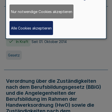
Nur notwendige Cookies akzeptieren
Gesetz über die Hochschulen des Landes
Nordrhein-Westfalen (Hochschulgesetz -
Alle Cookies akzeptieren
HG)
In Kraft
Seit 01. Oktober 2014
Gesetz
Verordnung über die Zuständigkeiten
nach dem Berufsbildungsgesetz (BBiG)
und die Angelegenheiten der
Berufsbildung im Rahmen der
Handwerksordnung (HwO) sowie die
Zuständigkeiten nach dem