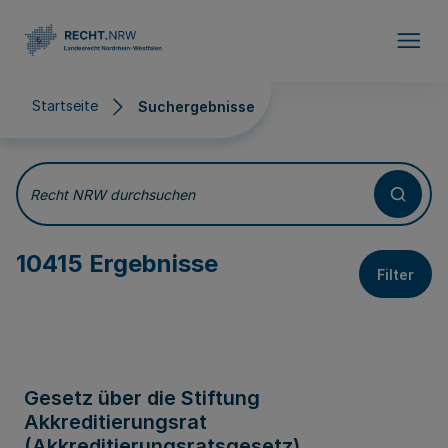
Direkt zum Inhalt
Startseite
Suchergebnisse
Suchergebnisse
Recht NRW durchsuchen
10415 Ergebnisse
Filter
Gesetz über die Stiftung
Akkreditierungsrat
(Akkreditierungsratsgesetz)