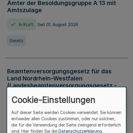
Ämter der Besoldungsgruppe A 13 mit
Amtszulage
In Kraft
Seit 01. August 2026
Gesetz
Beamtenversorgungsgesetz für das
Land Nordrhein-Westfalen
(Landesbeamtenversorgungsgesetz -
LBeamtVG NRW)
Cookie-Einstellungen
In Kraft
Seit 01. Juli 2016
Auf dieser Seite werden Cookies verwendet. Sie können
entweder allen Cookies zustimmen, oder nur solchen,
Gesetz
die für die Verwendung der Seite zwingend erforderlich
sind. Hier finden Sie die
Datenschutzerklärung