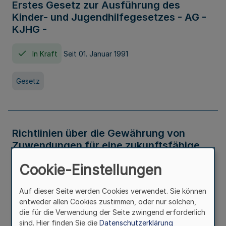
Erstes Gesetz zur Ausführung des
Kinder- und Jugendhilfegesetzes - AG -
KJHG -
In Kraft
Seit 01. Januar 1991
Gesetz
Richtlinien über die Gewährung von
Zuwendungen für eine zukunftsfähige
und nachhaltige Abwasserbeseitigung in
Cookie-Einstellungen
Nordrhein-Westfalen
Auf dieser Seite werden Cookies verwendet. Sie können
In Kraft
entweder allen Cookies zustimmen, oder nur solchen,
die für die Verwendung der Seite zwingend erforderlich
Verwaltungsvorschrift
sind. Hier finden Sie die
Datenschutzerklärung