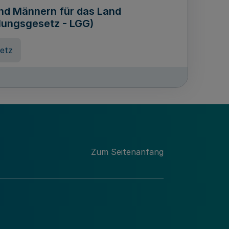
und Männern für das Land
lungsgesetz - LGG)
etz
des für Wissenschaft
Nordrhein-Westfalen
nung
Zum Seitenanfang
hschule Rheinland-Westfalen-
etz