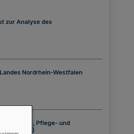
tut zur Analyse des
 Landes Nordrhein-Westfalen
Krankheits-, Pflege- und
 - BVO NRW)
zustimmen,