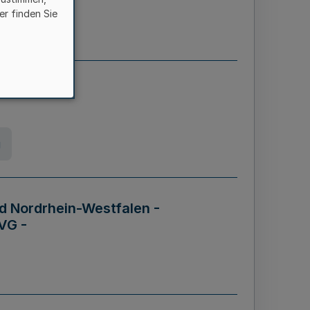
er finden Sie
etz
g
d Nordrhein-Westfalen -
VG -