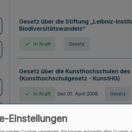
Gesetz über die Stiftung „Leibniz-Insti
Biodiversitätswandels“
In Kraft
Gesetz
Gesetz über die Kunsthochschulen des
(Kunsthochschulgesetz - KunstHG)
In Kraft
Seit 01. April 2008
Gesetz
e-Einstellungen
Verordnung über Beihilfen in Geburts-, 
Todesfällen (Beihilfenverordnung NRW
ite werden Cookies verwendet. Sie können entweder allen Cookies 