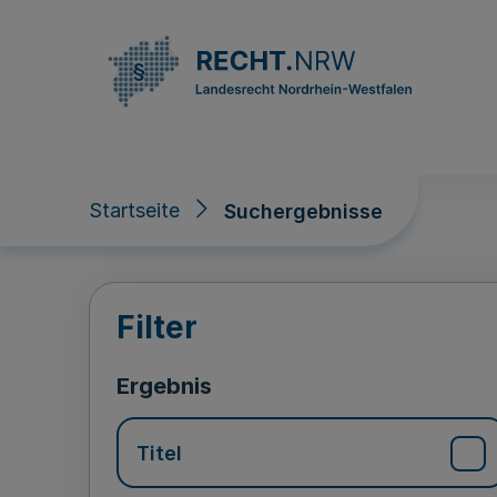
Direkt zum Inhalt
Startseite
Suchergebnisse
Suchergebnisse
Filter
Ergebnis
Titel