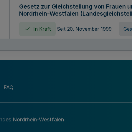
Gesetz zur Gleichstellung von Frauen 
Nordrhein-Westfalen (Landesgleichstel
In Kraft
Seit 20. November 1999
Ges
Gebührenordnung für Amtshandlungen 
zuständigen Ministeriums des Landes 
In Kraft
Seit 09. Januar 2016
Verord
FAQ
Gesetz über die Evangelische Fachhoc
Lippe
andes Nordrhein-Westfalen
In Kraft
Seit 29. Dezember 1987
Ges