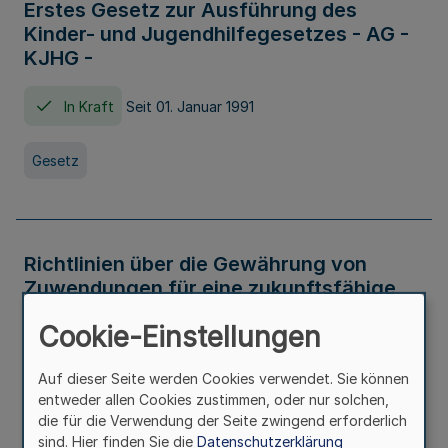
Erstes Gesetz zur Ausführung des
Kinder- und Jugendhilfegesetzes - AG -
KJHG -
In Kraft
Seit 01. Januar 1991
Gesetz
Richtlinien über die Gewährung von
Zuwendungen für eine zukunftsfähige
und nachhaltige Abwasserbeseitigung in
Cookie-Einstellungen
Nordrhein-Westfalen
Auf dieser Seite werden Cookies verwendet. Sie können
In Kraft
entweder allen Cookies zustimmen, oder nur solchen,
die für die Verwendung der Seite zwingend erforderlich
Verwaltungsvorschrift
sind. Hier finden Sie die
Datenschutzerklärung