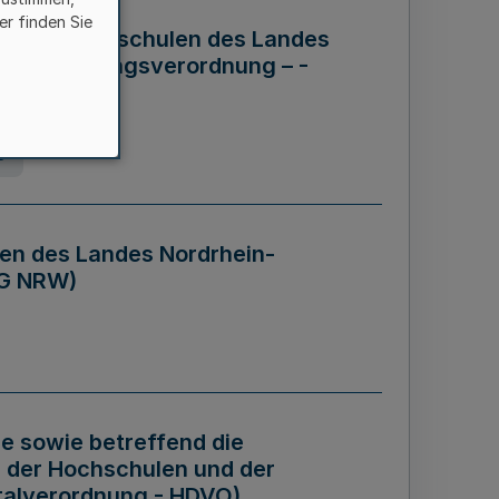
er finden Sie
ng der Hochschulen des Landes
haftsführungsverordnung – -
g
en des Landes Nordrhein-
BG NRW)
re sowie betreffend die
 der Hochschulen und der
talverordnung - HDVO)