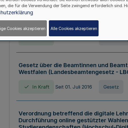
hen, die für die Verwendung der Seite zwingend erforderlich sind. Hi
Verordnung über die Wirtschaftsführu
hutzerklärung
Nordrhein-Westfalen (Hochschulwirtsc
HWFVO)
ige Cookies akzeptieren
Alle Cookies akzeptieren
In Kraft
Seit 11. Juli 2007
Verordnun
Gesetz über die Beamtinnen und Beamt
Westfalen (Landesbeamtengesetz - L
In Kraft
Seit 01. Juli 2016
Gesetz
Verordnung betreffend die digitale Leh
Durchführung online gestützter Wahlen
Studierendenschaften (Hochschul-Digi