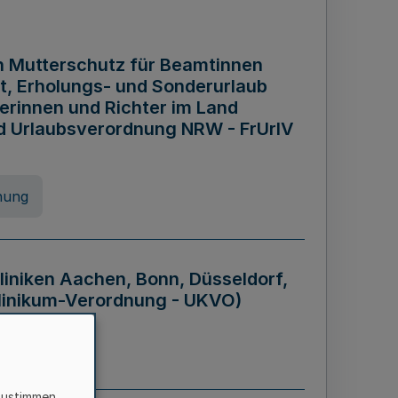
n Mutterschutz für Beamtinnen
it, Erholungs- und Sonderurlaub
rinnen und Richter im Land
nd Urlaubsverordnung NRW - FrUrlV
nung
liniken Aachen, Bonn, Düsseldorf,
klinikum-Verordnung - UKVO)
nung
zustimmen,