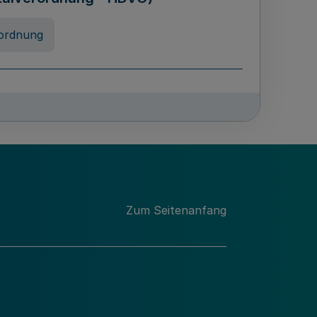
ordnung
rreneigenschaft und
schulen des Landes Nordrhein-
ng
Zum Seitenanfang
chschulabgaben
-VO)
nung