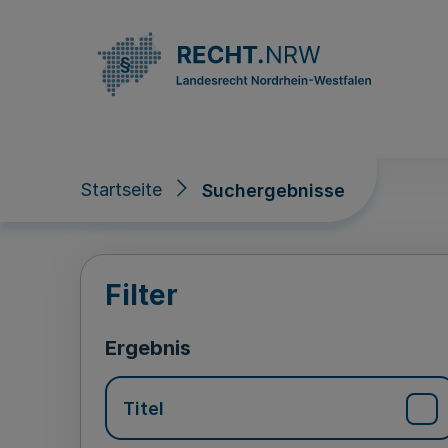
Direkt zum Inhalt
Startseite
Suchergebnisse
Suchergebnisse
Filter
Ergebnis
Titel