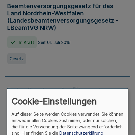
Beamtenversorgungsgesetz für das
Land Nordrhein-Westfalen
(Landesbeamtenversorgungsgesetz -
LBeamtVG NRW)
In Kraft
Seit 01. Juli 2016
Gesetz
Erstes Gesetz zur Ausführung des
Kinder- und Jugendhilfegesetzes - AG -
Cookie-Einstellungen
KJHG -
Auf dieser Seite werden Cookies verwendet. Sie können
In Kraft
Seit 01. Januar 1991
entweder allen Cookies zustimmen, oder nur solchen,
die für die Verwendung der Seite zwingend erforderlich
sind. Hier finden Sie die
Datenschutzerklärung