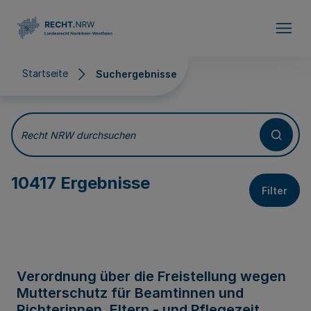
Direkt zum Inhalt
Startseite
Suchergebnisse
Suchergebnisse
Recht NRW durchsuchen
10417 Ergebnisse
Filter
Verordnung über die Freistellung wegen
Mutterschutz für Beamtinnen und
Richterinnen, Eltern - und Pflegezeit,