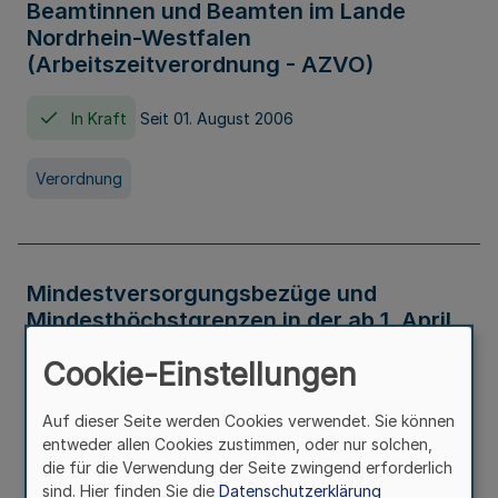
Beamtinnen und Beamten im Lande
Nordrhein-Westfalen
(Arbeitszeitverordnung - AZVO)
In Kraft
Seit 01. August 2006
Verordnung
Mindestversorgungsbezüge und
Mindesthöchstgrenzen in der ab 1. April
2026 maßgeblichen Höhe
Cookie-Einstellungen
In Kraft
Seit 31. Juli 2026
Auf dieser Seite werden Cookies verwendet. Sie können
entweder allen Cookies zustimmen, oder nur solchen,
Verwaltungsvorschrift
die für die Verwendung der Seite zwingend erforderlich
sind. Hier finden Sie die
Datenschutzerklärung