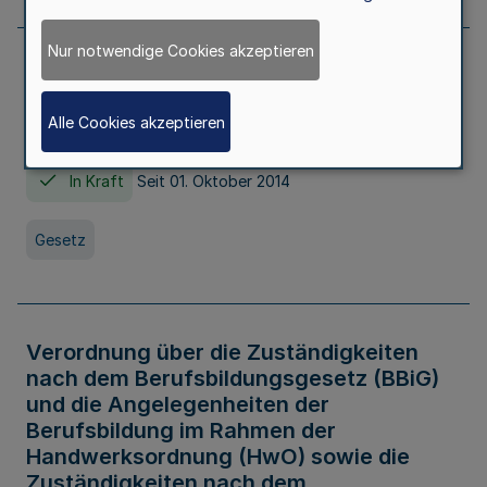
Nur notwendige Cookies akzeptieren
Gesetz über die Hochschulen des Landes
Nordrhein-Westfalen (Hochschulgesetz -
Alle Cookies akzeptieren
HG)
In Kraft
Seit 01. Oktober 2014
Gesetz
Verordnung über die Zuständigkeiten
nach dem Berufsbildungsgesetz (BBiG)
und die Angelegenheiten der
Berufsbildung im Rahmen der
Handwerksordnung (HwO) sowie die
Zuständigkeiten nach dem