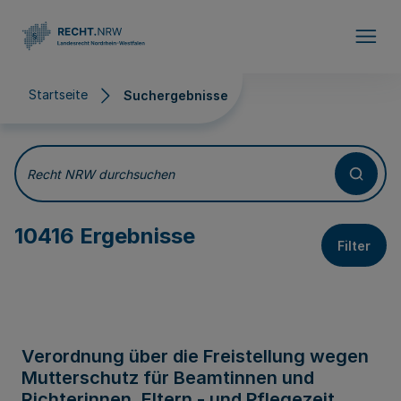
Direkt zum Inhalt
Startseite
Suchergebnisse
Suchergebnisse
Recht NRW durchsuchen
10416 Ergebnisse
Filter
Verordnung über die Freistellung wegen
Mutterschutz für Beamtinnen und
Richterinnen, Eltern - und Pflegezeit,