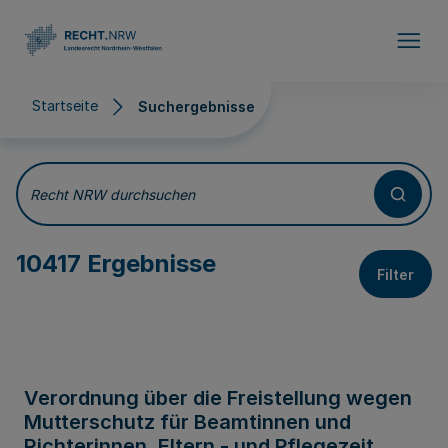
Direkt zum Inhalt
Startseite
Suchergebnisse
Suchergebnisse
Recht NRW durchsuchen
10417 Ergebnisse
Filter
Verordnung über die Freistellung wegen
Mutterschutz für Beamtinnen und
Richterinnen, Eltern - und Pflegezeit,