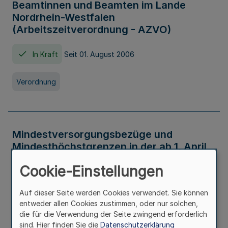
Beamtinnen und Beamten im Lande
Nordrhein-Westfalen
(Arbeitszeitverordnung - AZVO)
In Kraft
Seit 01. August 2006
Verordnung
Mindestversorgungsbezüge und
Mindesthöchstgrenzen in der ab 1. April
2026 maßgeblichen Höhe
Cookie-Einstellungen
In Kraft
Seit 31. Juli 2026
Auf dieser Seite werden Cookies verwendet. Sie können
entweder allen Cookies zustimmen, oder nur solchen,
Verwaltungsvorschrift
die für die Verwendung der Seite zwingend erforderlich
sind. Hier finden Sie die
Datenschutzerklärung