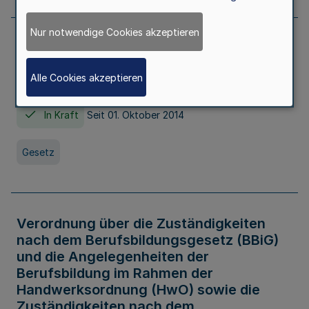
Nur notwendige Cookies akzeptieren
Gesetz über die Hochschulen des Landes
Nordrhein-Westfalen (Hochschulgesetz -
Alle Cookies akzeptieren
HG)
In Kraft
Seit 01. Oktober 2014
Gesetz
Verordnung über die Zuständigkeiten
nach dem Berufsbildungsgesetz (BBiG)
und die Angelegenheiten der
Berufsbildung im Rahmen der
Handwerksordnung (HwO) sowie die
Zuständigkeiten nach dem