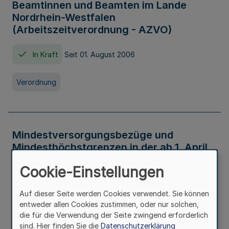
Beamtinnen und Beamten im Lande
Nordrhein-Westfalen
(Arbeitszeitverordnung - AZVO)
In Kraft
Seit 01. August 2006
Verordnung
Mindestversorgungsbezüge und
Mindesthöchstgrenzen in der ab 1. April
2026 maßgeblichen Höhe
Cookie-Einstellungen
In Kraft
Seit 31. Juli 2026
Auf dieser Seite werden Cookies verwendet. Sie können
entweder allen Cookies zustimmen, oder nur solchen,
Verwaltungsvorschrift
die für die Verwendung der Seite zwingend erforderlich
sind. Hier finden Sie die
Datenschutzerklärung