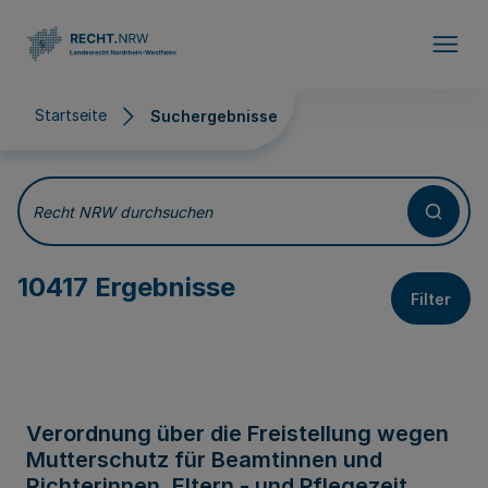
Direkt zum Inhalt
Startseite
Suchergebnisse
Suchergebnisse
Recht NRW durchsuchen
10417 Ergebnisse
Filter
Verordnung über die Freistellung wegen
Mutterschutz für Beamtinnen und
Richterinnen, Eltern - und Pflegezeit,