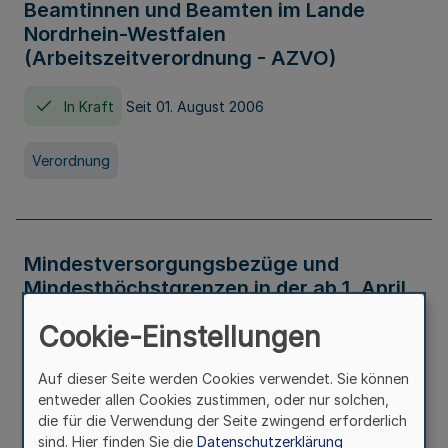
Beamtinnen und Beamten im Lande
Nordrhein-Westfalen
(Arbeitszeitverordnung - AZVO)
In Kraft
Seit 01. August 2006
Verordnung
Mindestversorgungsbezüge und
Mindesthöchstgrenzen in der ab 1. April
2026 maßgeblichen Höhe
Cookie-Einstellungen
In Kraft
Seit 31. Juli 2026
Auf dieser Seite werden Cookies verwendet. Sie können
entweder allen Cookies zustimmen, oder nur solchen,
Verwaltungsvorschrift
die für die Verwendung der Seite zwingend erforderlich
sind. Hier finden Sie die
Datenschutzerklärung