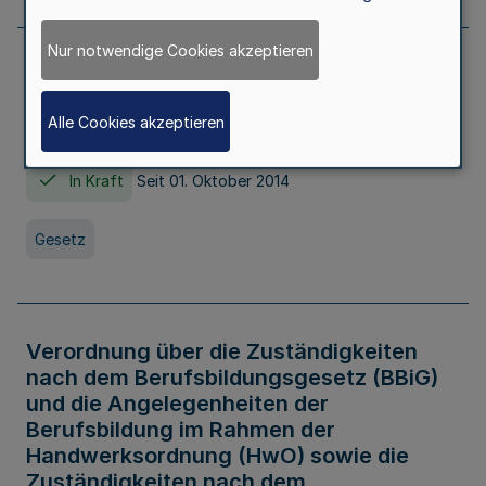
Nur notwendige Cookies akzeptieren
Gesetz über die Hochschulen des Landes
Nordrhein-Westfalen (Hochschulgesetz -
Alle Cookies akzeptieren
HG)
In Kraft
Seit 01. Oktober 2014
Gesetz
Verordnung über die Zuständigkeiten
nach dem Berufsbildungsgesetz (BBiG)
und die Angelegenheiten der
Berufsbildung im Rahmen der
Handwerksordnung (HwO) sowie die
Zuständigkeiten nach dem