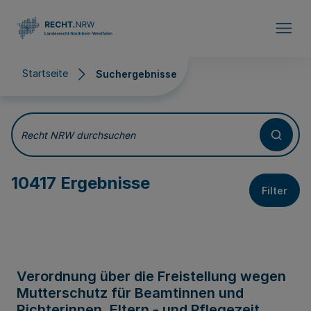
Direkt zum Inhalt
Startseite
Suchergebnisse
Suchergebnisse
Recht NRW durchsuchen
10417 Ergebnisse
Filter
Verordnung über die Freistellung wegen
Mutterschutz für Beamtinnen und
Richterinnen, Eltern - und Pflegezeit,