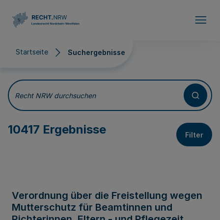
Direkt zum Inhalt
Startseite
Suchergebnisse
Suchergebnisse
Recht NRW durchsuchen
10417 Ergebnisse
Filter
Verordnung über die Freistellung wegen
Mutterschutz für Beamtinnen und
Richterinnen, Eltern - und Pflegezeit,