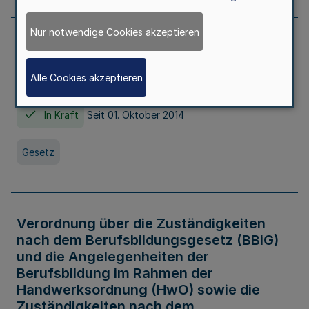
Nur notwendige Cookies akzeptieren
Gesetz über die Hochschulen des Landes
Nordrhein-Westfalen (Hochschulgesetz -
Alle Cookies akzeptieren
HG)
In Kraft
Seit 01. Oktober 2014
Gesetz
Verordnung über die Zuständigkeiten
nach dem Berufsbildungsgesetz (BBiG)
und die Angelegenheiten der
Berufsbildung im Rahmen der
Handwerksordnung (HwO) sowie die
Zuständigkeiten nach dem