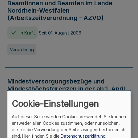
Beamtinnen und Beamten im Lande
Nordrhein-Westfalen
(Arbeitszeitverordnung - AZVO)
In Kraft
Seit 01. August 2006
Verordnung
Mindestversorgungsbezüge und
Mindesthöchstgrenzen in der ab 1. April
2026 maßgeblichen Höhe
Cookie-Einstellungen
In Kraft
Seit 31. Juli 2026
Auf dieser Seite werden Cookies verwendet. Sie können
entweder allen Cookies zustimmen, oder nur solchen,
Verwaltungsvorschrift
die für die Verwendung der Seite zwingend erforderlich
sind. Hier finden Sie die
Datenschutzerklärung