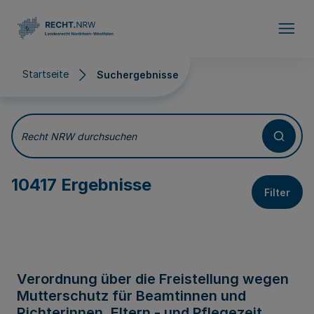
Direkt zum Inhalt
Startseite
Suchergebnisse
Suchergebnisse
Recht NRW durchsuchen
10417 Ergebnisse
Filter
Verordnung über die Freistellung wegen
Mutterschutz für Beamtinnen und
Richterinnen, Eltern - und Pflegezeit,