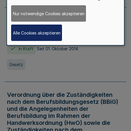
Nur notwendige Cookies akzeptieren
Gesetz über die Hochschulen des Landes
Nordrhein-Westfalen (Hochschulgesetz -
Alle Cookies akzeptieren
HG)
In Kraft
Seit 01. Oktober 2014
Gesetz
Verordnung über die Zuständigkeiten
nach dem Berufsbildungsgesetz (BBiG)
und die Angelegenheiten der
Berufsbildung im Rahmen der
Handwerksordnung (HwO) sowie die
Zuständigkeiten nach dem