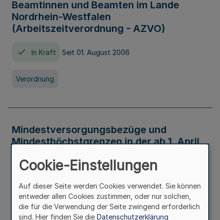
Beamtinnen und Beamten im Lande
Nordrhein-Westfalen
(Arbeitszeitverordnung - AZVO)
In Kraft
Seit 01. August 2006
Verordnung
Mindestversorgungsbezüge und
Mindesthöchstgrenzen in der ab 1. April
2026 maßgeblichen Höhe
Cookie-Einstellungen
In Kraft
Seit 31. Juli 2026
Auf dieser Seite werden Cookies verwendet. Sie können
entweder allen Cookies zustimmen, oder nur solchen,
Verwaltungsvorschrift
die für die Verwendung der Seite zwingend erforderlich
sind. Hier finden Sie die
Datenschutzerklärung