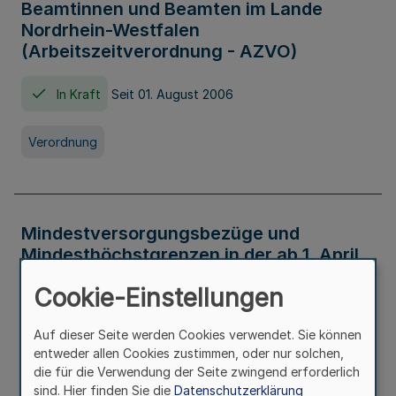
Beamtinnen und Beamten im Lande
Nordrhein-Westfalen
(Arbeitszeitverordnung - AZVO)
In Kraft
Seit 01. August 2006
Verordnung
Mindestversorgungsbezüge und
Mindesthöchstgrenzen in der ab 1. April
2026 maßgeblichen Höhe
Cookie-Einstellungen
In Kraft
Seit 31. Juli 2026
Auf dieser Seite werden Cookies verwendet. Sie können
entweder allen Cookies zustimmen, oder nur solchen,
Verwaltungsvorschrift
die für die Verwendung der Seite zwingend erforderlich
sind. Hier finden Sie die
Datenschutzerklärung