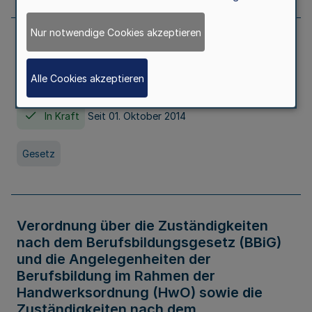
Nur notwendige Cookies akzeptieren
Gesetz über die Hochschulen des Landes
Nordrhein-Westfalen (Hochschulgesetz -
Alle Cookies akzeptieren
HG)
In Kraft
Seit 01. Oktober 2014
Gesetz
Verordnung über die Zuständigkeiten
nach dem Berufsbildungsgesetz (BBiG)
und die Angelegenheiten der
Berufsbildung im Rahmen der
Handwerksordnung (HwO) sowie die
Zuständigkeiten nach dem