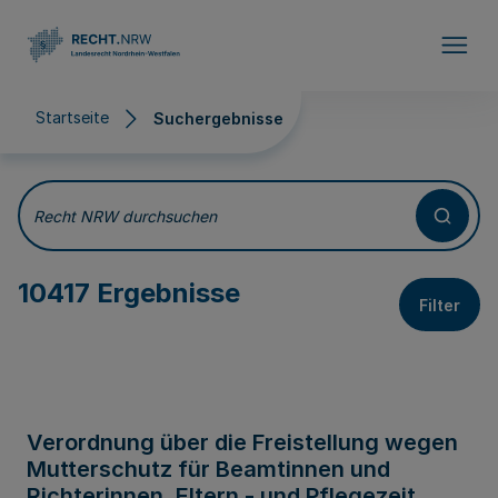
Direkt zum Inhalt
Startseite
Suchergebnisse
Suchergebnisse
Recht NRW durchsuchen
10417 Ergebnisse
Filter
Verordnung über die Freistellung wegen
Mutterschutz für Beamtinnen und
Richterinnen, Eltern - und Pflegezeit,