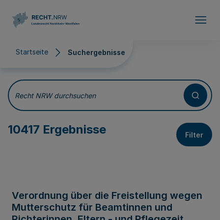
Direkt zum Inhalt
Startseite
Suchergebnisse
Suchergebnisse
Recht NRW durchsuchen
10417 Ergebnisse
Filter
Verordnung über die Freistellung wegen
Mutterschutz für Beamtinnen und
Richterinnen, Eltern - und Pflegezeit,