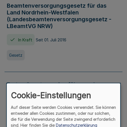
Beamtenversorgungsgesetz für das
Land Nordrhein-Westfalen
(Landesbeamtenversorgungsgesetz -
LBeamtVG NRW)
In Kraft
Seit 01. Juli 2016
Gesetz
Erstes Gesetz zur Ausführung des
Kinder- und Jugendhilfegesetzes - AG -
Cookie-Einstellungen
KJHG -
Auf dieser Seite werden Cookies verwendet. Sie können
In Kraft
Seit 01. Januar 1991
entweder allen Cookies zustimmen, oder nur solchen,
die für die Verwendung der Seite zwingend erforderlich
sind. Hier finden Sie die
Datenschutzerklärung