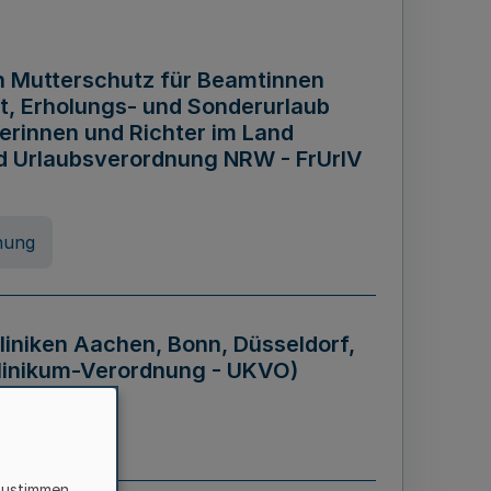
n Mutterschutz für Beamtinnen
it, Erholungs- und Sonderurlaub
rinnen und Richter im Land
nd Urlaubsverordnung NRW - FrUrlV
nung
liniken Aachen, Bonn, Düsseldorf,
klinikum-Verordnung - UKVO)
nung
zustimmen,