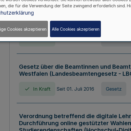
hen, die für die Verwendung der Seite zwingend erforderlich sind. Hi
Verordnung über die Wirtschaftsführu
hutzerklärung
Nordrhein-Westfalen (Hochschulwirtsc
HWFVO)
ige Cookies akzeptieren
Alle Cookies akzeptieren
In Kraft
Seit 11. Juli 2007
Verordnun
Gesetz über die Beamtinnen und Beamt
Westfalen (Landesbeamtengesetz - L
In Kraft
Seit 01. Juli 2016
Gesetz
Verordnung betreffend die digitale Leh
Durchführung online gestützter Wahlen
Studierendenschaften (Hochschul-Digi