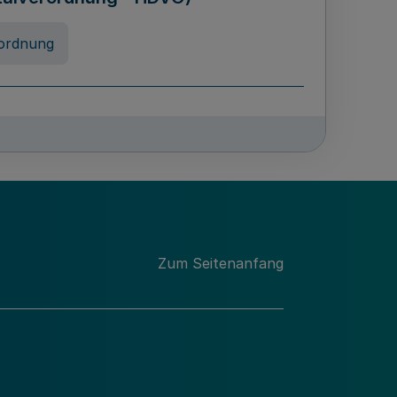
ordnung
chschulabgaben
-VO)
nung
Zum Seitenanfang
 Landes Nordrhein-Westfalen