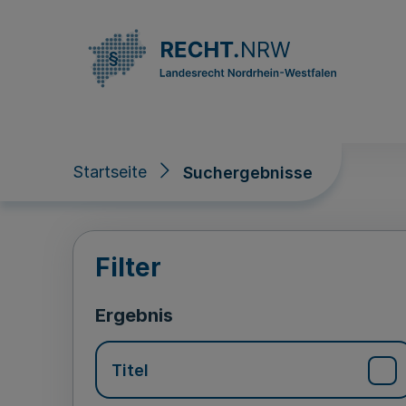
Direkt zum Inhalt
Startseite
Suchergebnisse
Suchergebnisse
Filter
Ergebnis
Titel