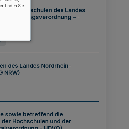
er finden Sie
ng der Hochschulen des Landes
haftsführungsverordnung – -
g
en des Landes Nordrhein-
BG NRW)
re sowie betreffend die
 der Hochschulen und der
talverordnung - HDVO)