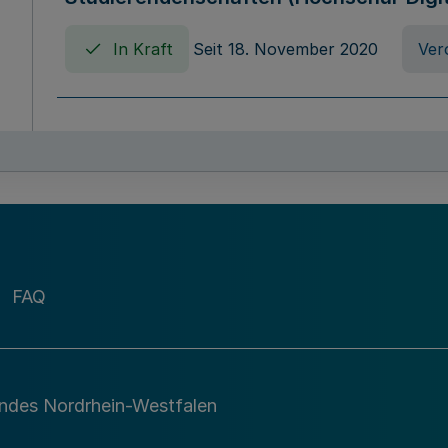
In Kraft
Seit 18. November 2020
Ver
Verordnung über die Erhebung von Ho
(Hochschulabgabenverordnung - HAbg
In Kraft
Seit 26. August 2015
Verord
FAQ
Gesetz über die Kunsthochschulen des
(Kunsthochschulgesetz - KunstHG)
In Kraft
Seit 01. April 2008
Gesetz
andes Nordrhein-Westfalen