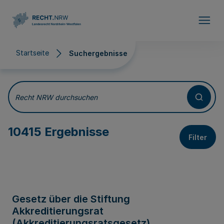
Direkt zum Inhalt
Startseite
Suchergebnisse
Suchergebnisse
Recht NRW durchsuchen
10415 Ergebnisse
Filter
Gesetz über die Stiftung
Akkreditierungsrat
(Akkreditierungsratsgesetz)