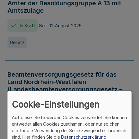
Ämter der Besoldungsgruppe A 13 mit
Amtszulage
In Kraft
Seit 01. August 2026
Gesetz
Beamtenversorgungsgesetz für das
Land Nordrhein-Westfalen
(Landesbeamtenversorgungsgesetz -
LBeamtVG NRW)
Cookie-Einstellungen
In Kraft
Seit 01. Juli 2016
Auf dieser Seite werden Cookies verwendet. Sie können
entweder allen Cookies zustimmen, oder nur solchen,
Gesetz
die für die Verwendung der Seite zwingend erforderlich
sind. Hier finden Sie die
Datenschutzerklärung