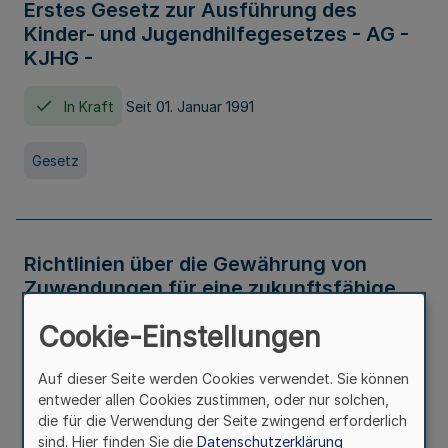
Erstes Gesetz zur Ausführung des
Kinder- und Jugendhilfegesetzes - AG -
KJHG -
In Kraft
Seit 01. Januar 1991
Gesetz
Richtlinien über die Gewährung von
Zuwendungen für eine zukunftsfähige
und nachhaltige Abwasserbeseitigung in
Cookie-Einstellungen
Nordrhein-Westfalen
Auf dieser Seite werden Cookies verwendet. Sie können
In Kraft
entweder allen Cookies zustimmen, oder nur solchen,
die für die Verwendung der Seite zwingend erforderlich
Verwaltungsvorschrift
sind. Hier finden Sie die
Datenschutzerklärung