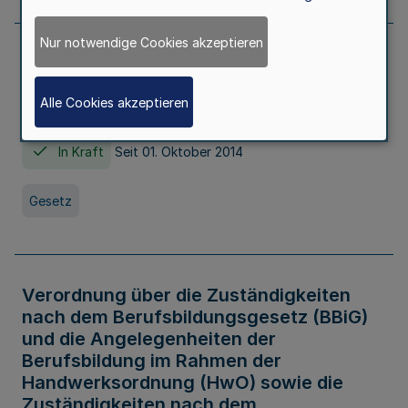
Nur notwendige Cookies akzeptieren
Gesetz über die Hochschulen des Landes
Nordrhein-Westfalen (Hochschulgesetz -
Alle Cookies akzeptieren
HG)
In Kraft
Seit 01. Oktober 2014
Gesetz
Verordnung über die Zuständigkeiten
nach dem Berufsbildungsgesetz (BBiG)
und die Angelegenheiten der
Berufsbildung im Rahmen der
Handwerksordnung (HwO) sowie die
Zuständigkeiten nach dem