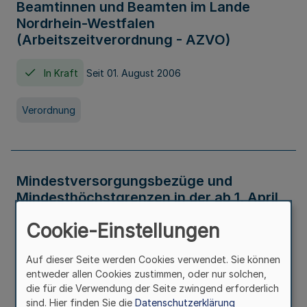
Beamtinnen und Beamten im Lande
Nordrhein-Westfalen
(Arbeitszeitverordnung - AZVO)
In Kraft
Seit 01. August 2006
Verordnung
Mindestversorgungsbezüge und
Mindesthöchstgrenzen in der ab 1. April
2026 maßgeblichen Höhe
Cookie-Einstellungen
In Kraft
Seit 31. Juli 2026
Auf dieser Seite werden Cookies verwendet. Sie können
entweder allen Cookies zustimmen, oder nur solchen,
Verwaltungsvorschrift
die für die Verwendung der Seite zwingend erforderlich
sind. Hier finden Sie die
Datenschutzerklärung