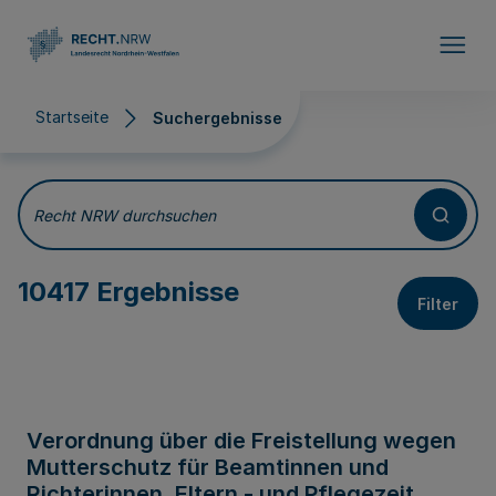
Direkt zum Inhalt
Startseite
Suchergebnisse
Suchergebnisse
Recht NRW durchsuchen
10417 Ergebnisse
Filter
Verordnung über die Freistellung wegen
Mutterschutz für Beamtinnen und
Richterinnen, Eltern - und Pflegezeit,