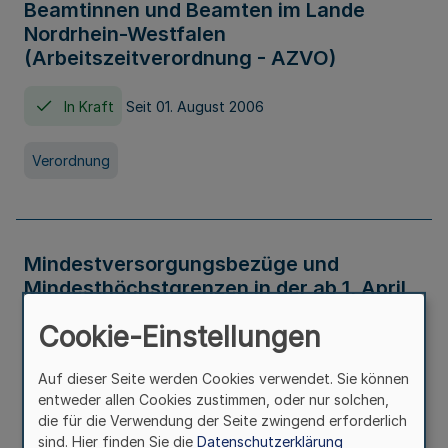
Beamtinnen und Beamten im Lande
Nordrhein-Westfalen
(Arbeitszeitverordnung - AZVO)
In Kraft
Seit 01. August 2006
Verordnung
Mindestversorgungsbezüge und
Mindesthöchstgrenzen in der ab 1. April
2026 maßgeblichen Höhe
Cookie-Einstellungen
In Kraft
Seit 31. Juli 2026
Auf dieser Seite werden Cookies verwendet. Sie können
entweder allen Cookies zustimmen, oder nur solchen,
Verwaltungsvorschrift
die für die Verwendung der Seite zwingend erforderlich
sind. Hier finden Sie die
Datenschutzerklärung