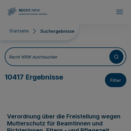
Direkt zum Inhalt
Startseite
Suchergebnisse
Suchergebnisse
Recht NRW durchsuchen
10417 Ergebnisse
Filter
Verordnung über die Freistellung wegen
Mutterschutz für Beamtinnen und
Richterinnen, Eltern - und Pflegezeit,