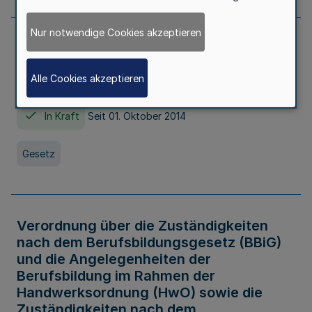
Nur notwendige Cookies akzeptieren
Gesetz über die Hochschulen des Landes
Nordrhein-Westfalen (Hochschulgesetz -
Alle Cookies akzeptieren
HG)
In Kraft
Seit 01. Oktober 2014
Gesetz
Verordnung über die Zuständigkeiten
nach dem Berufsbildungsgesetz (BBiG)
und die Angelegenheiten der
Berufsbildung im Rahmen der
Handwerksordnung (HwO) sowie die
Zuständigkeiten nach dem