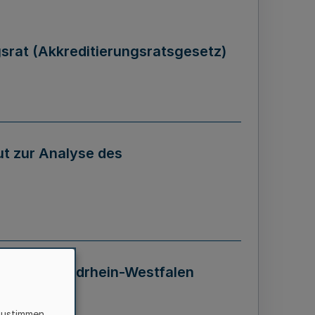
gsrat (Akkreditierungsratsgesetz)
tut zur Analyse des
 Landes Nordrhein-Westfalen
zustimmen,