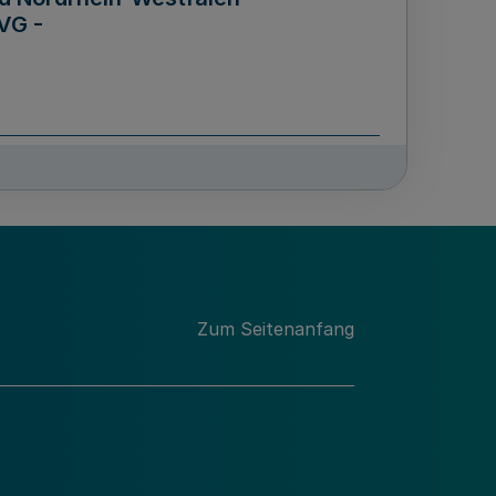
VG -
und Männern für das Land
lungsgesetz - LGG)
etz
Zum Seitenanfang
des für Wissenschaft
Nordrhein-Westfalen
nung