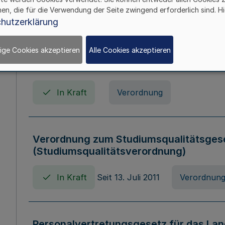
In Kraft
Seit 01. April 2008
Gesetz
hen, die für die Verwendung der Seite zwingend erforderlich sind. Hi
hutzerklärung
ige Cookies akzeptieren
Alle Cookies akzeptieren
Verordnung über Beihilfen in Geburts-, 
Todesfällen (Beihilfenverordnung NRW
In Kraft
Verordnung
Verordnung zum Studiumsqualitätsges
(Studiumsqualitätsverordnung)
In Kraft
Seit 13. Juli 2011
Verordnun
Personalvertretungsgesetz für das Lan