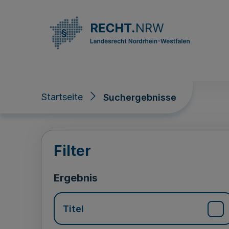
Direkt zum Inhalt
Startseite
Suchergebnisse
Suchergebnisse
Filter
Ergebnis
Titel