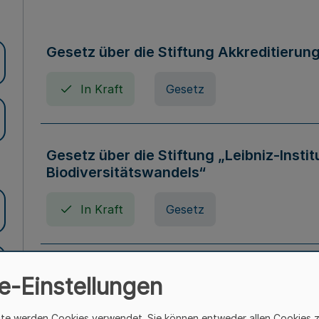
Gesetz über die Stiftung Akkreditierun
In Kraft
Gesetz
Gesetz über die Stiftung „Leibniz-Insti
Biodiversitätswandels“
In Kraft
Gesetz
Gesetz über die Kunsthochschulen des
e-Einstellungen
(Kunsthochschulgesetz - KunstHG)
ite werden Cookies verwendet. Sie können entweder allen Cookies 