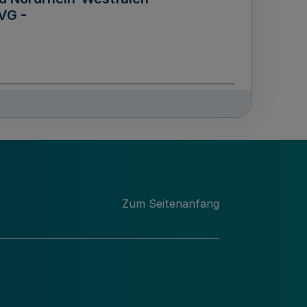
VG -
und Männern für das Land
lungsgesetz - LGG)
etz
Zum Seitenanfang
des für Wissenschaft
Nordrhein-Westfalen
nung