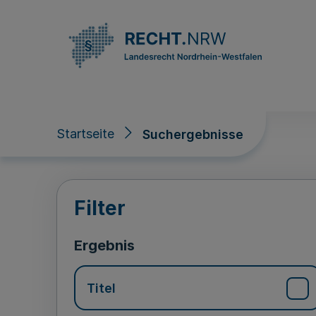
Direkt zum Inhalt
Startseite
Suchergebnisse
Suchergebnisse
Filter
Ergebnis
Titel