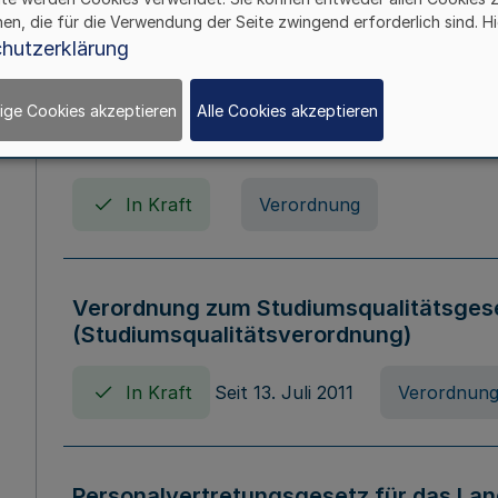
In Kraft
Seit 01. April 2008
Gesetz
hen, die für die Verwendung der Seite zwingend erforderlich sind. Hi
hutzerklärung
ige Cookies akzeptieren
Alle Cookies akzeptieren
Verordnung über Beihilfen in Geburts-, 
Todesfällen (Beihilfenverordnung NRW
In Kraft
Verordnung
Verordnung zum Studiumsqualitätsges
(Studiumsqualitätsverordnung)
In Kraft
Seit 13. Juli 2011
Verordnun
Personalvertretungsgesetz für das Lan