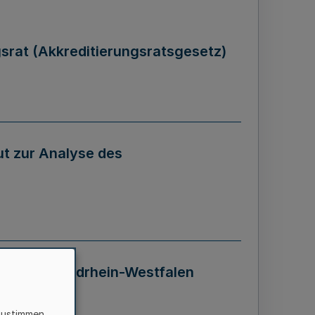
gsrat (Akkreditierungsratsgesetz)
tut zur Analyse des
 Landes Nordrhein-Westfalen
zustimmen,