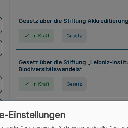
Gesetz über die Stiftung Akkreditierun
In Kraft
Gesetz
Gesetz über die Stiftung „Leibniz-Insti
Biodiversitätswandels“
In Kraft
Gesetz
Gesetz über die Kunsthochschulen des
e-Einstellungen
(Kunsthochschulgesetz - KunstHG)
ite werden Cookies verwendet. Sie können entweder allen Cookies 