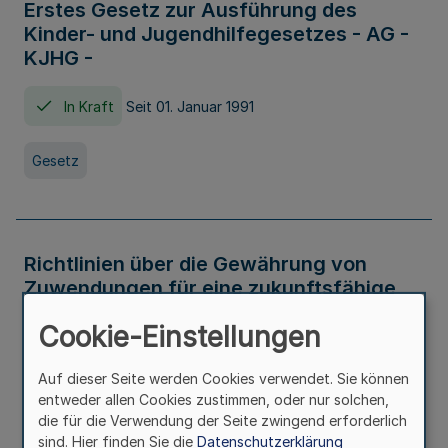
Erstes Gesetz zur Ausführung des
Kinder- und Jugendhilfegesetzes - AG -
KJHG -
In Kraft
Seit 01. Januar 1991
Gesetz
Richtlinien über die Gewährung von
Zuwendungen für eine zukunftsfähige
und nachhaltige Abwasserbeseitigung in
Cookie-Einstellungen
Nordrhein-Westfalen
Auf dieser Seite werden Cookies verwendet. Sie können
In Kraft
entweder allen Cookies zustimmen, oder nur solchen,
die für die Verwendung der Seite zwingend erforderlich
Verwaltungsvorschrift
sind. Hier finden Sie die
Datenschutzerklärung