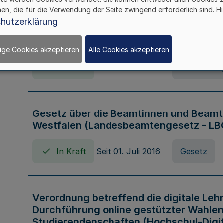
hen, die für die Verwendung der Seite zwingend erforderlich sind. Hi
Verordnung über die Wirtschaftsführu
hutzerklärung
Nordrhein-Westfalen (Hochschulwirtsc
HWFVO)
ige Cookies akzeptieren
Alle Cookies akzeptieren
In Kraft
Seit 11. Juli 2007
Verordnun
Gesetz über die Beamtinnen und Beamt
Westfalen (Landesbeamtengesetz - L
In Kraft
Seit 01. Juli 2016
Gesetz
Verordnung betreffend die digitale Leh
Durchführung online gestützter Wahlen
Studierendenschaften (Hochschul-Digi