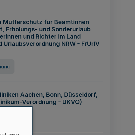
n Mutterschutz für Beamtinnen
it, Erholungs- und Sonderurlaub
rinnen und Richter im Land
nd Urlaubsverordnung NRW - FrUrlV
nung
liniken Aachen, Bonn, Düsseldorf,
klinikum-Verordnung - UKVO)
nung
zustimmen,