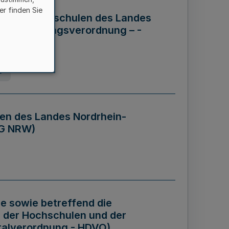
er finden Sie
ng der Hochschulen des Landes
haftsführungsverordnung – -
g
en des Landes Nordrhein-
BG NRW)
re sowie betreffend die
 der Hochschulen und der
talverordnung - HDVO)