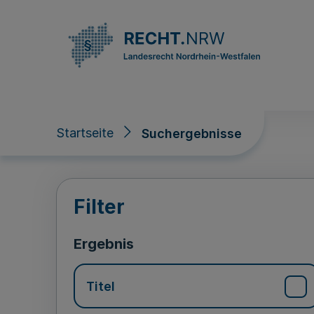
Direkt zum Inhalt
Startseite
Suchergebnisse
Suchergebnisse
Filter
Ergebnis
Titel