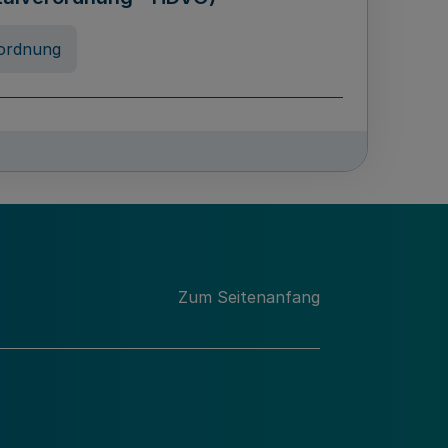
ordnung
rreneigenschaft und
schulen des Landes Nordrhein-
ng
Zum Seitenanfang
chschulabgaben
-VO)
nung