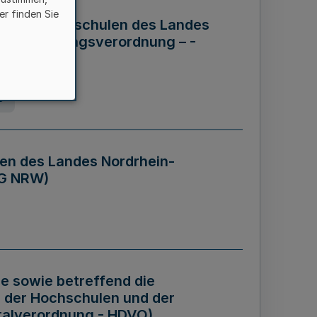
er finden Sie
ng der Hochschulen des Landes
haftsführungsverordnung – -
g
en des Landes Nordrhein-
BG NRW)
re sowie betreffend die
 der Hochschulen und der
talverordnung - HDVO)