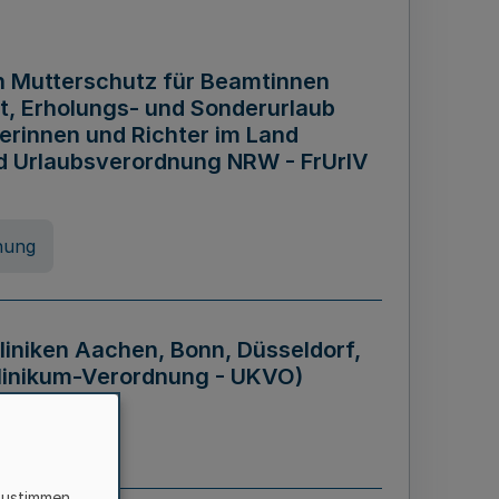
n Mutterschutz für Beamtinnen
it, Erholungs- und Sonderurlaub
rinnen und Richter im Land
nd Urlaubsverordnung NRW - FrUrlV
nung
liniken Aachen, Bonn, Düsseldorf,
klinikum-Verordnung - UKVO)
nung
zustimmen,