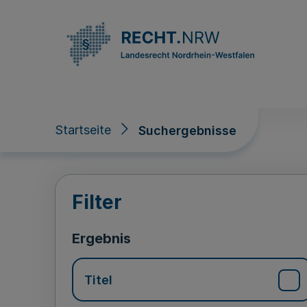
Direkt zum Inhalt
Startseite
Suchergebnisse
Suchergebnisse
Filter
Ergebnis
Titel