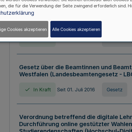
hen, die für die Verwendung der Seite zwingend erforderlich sind. Hi
Verordnung über die Wirtschaftsführu
hutzerklärung
Nordrhein-Westfalen (Hochschulwirtsc
HWFVO)
ige Cookies akzeptieren
Alle Cookies akzeptieren
In Kraft
Seit 11. Juli 2007
Verordnun
Gesetz über die Beamtinnen und Beamt
Westfalen (Landesbeamtengesetz - L
In Kraft
Seit 01. Juli 2016
Gesetz
Verordnung betreffend die digitale Leh
Durchführung online gestützter Wahlen
Studierendenschaften (Hochschul-Digi