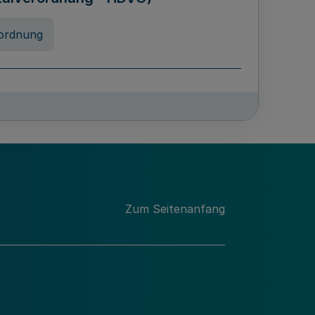
ordnung
rreneigenschaft und
schulen des Landes Nordrhein-
ng
Zum Seitenanfang
chschulabgaben
-VO)
nung