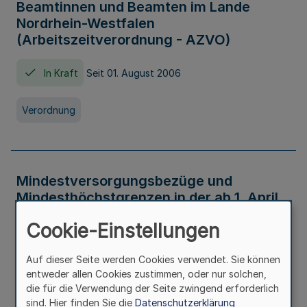
Beamtinnen und Beamten im Lande
Nordrhein-Westfalen
(Arbeitszeitverordnung - AZVO)
In Kraft
Seit 01. August 2006
Verordnung
Mindestversorgungsbezüge und
Mindesthöchstgrenzen in der ab 1. April
2026 maßgeblichen Höhe
Cookie-Einstellungen
In Kraft
Seit 31. Juli 2026
Auf dieser Seite werden Cookies verwendet. Sie können
entweder allen Cookies zustimmen, oder nur solchen,
Verwaltungsvorschrift
die für die Verwendung der Seite zwingend erforderlich
sind. Hier finden Sie die
Datenschutzerklärung