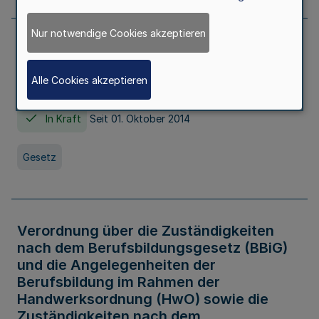
Nur notwendige Cookies akzeptieren
Gesetz über die Hochschulen des Landes
Nordrhein-Westfalen (Hochschulgesetz -
Alle Cookies akzeptieren
HG)
In Kraft
Seit 01. Oktober 2014
Gesetz
Verordnung über die Zuständigkeiten
nach dem Berufsbildungsgesetz (BBiG)
und die Angelegenheiten der
Berufsbildung im Rahmen der
Handwerksordnung (HwO) sowie die
Zuständigkeiten nach dem