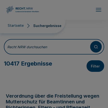
Direkt zum Inhalt
Startseite
Suchergebnisse
Suchergebnisse
Recht NRW durchsuchen
10417 Ergebnisse
Filter
Verordnung über die Freistellung wegen
Mutterschutz für Beamtinnen und
Richterinnen, Eltern - und Pflegezeit,