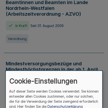
Beamtinnen und Beamten im Lande
Nordrhein-Westfalen
(Arbeitszeitverordnung - AZVO)
In Kraft
Seit 01. August 2006
Verordnung
Mindestversorgungsbezüge und
Mindesthöchstgrenzen in der ab 1. April
2026 maßgeblichen Höhe
Cookie-Einstellungen
In Kraft
Seit 31. Juli 2026
Auf dieser Seite werden Cookies verwendet. Sie können
entweder allen Cookies zustimmen, oder nur solchen,
Verwaltungsvorschrift
die für die Verwendung der Seite zwingend erforderlich
sind. Hier finden Sie die
Datenschutzerklärung